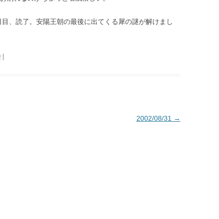
日目、読了。安陽王朝の最後に出てくる犀の謎が解けまし
0
|
2002/08/31
→