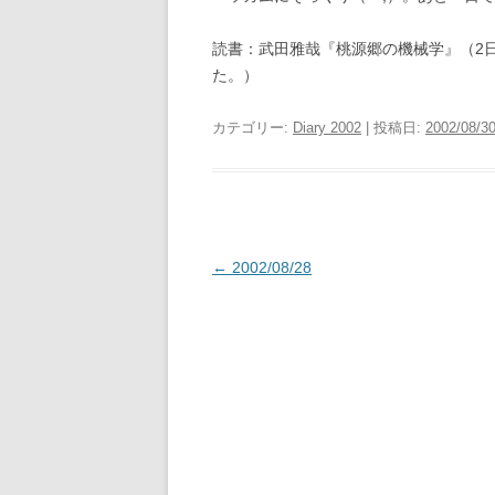
読書：武田雅哉『桃源郷の機械学』（2
た。）
カテゴリー:
Diary 2002
| 投稿日:
2002/08/3
投
←
2002/08/28
稿
ナ
ビ
ゲ
ー
シ
ョ