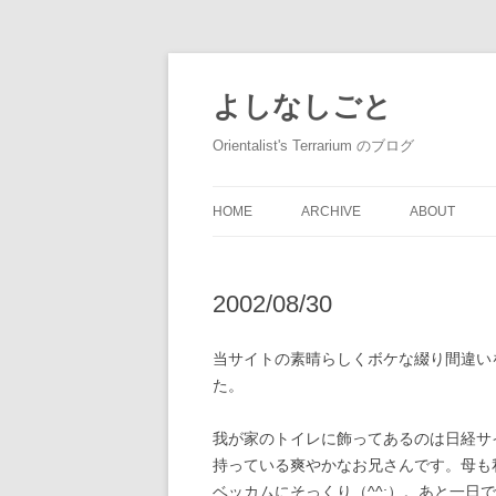
コ
ン
テ
よしなしごと
ン
ツ
へ
Orientalist's Terrarium のブログ
ス
キ
ッ
プ
HOME
ARCHIVE
ABOUT
2002/08/30
当サイトの素晴らしくボケな綴り間違い
た。
我が家のトイレに飾ってあるのは日経サイ
持っている爽やかなお兄さんです。母も
ベッカムにそっくり（^^;）。あと一日