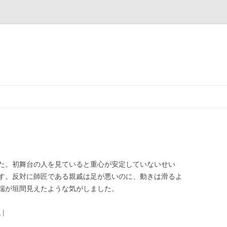
た。初舞台の人を見ていると重心が安定していないせい
す。反対に師匠である親戚は足が悪いのに、動きは滑るよ
端が垣間見えたような気がしました。
1
|