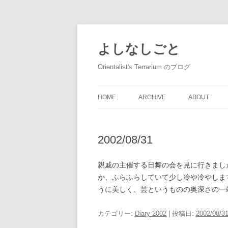
コ
ン
テ
よしなしごと
ン
ツ
へ
Orientalist's Terrarium のブログ
ス
キ
ッ
プ
HOME
ARCHIVE
ABOUT
2002/08/31
親戚の主催する日舞の会を見に行きまし
か、ふらふらしていて少し冷や冷やしま
うに美しく、芸というものの奥深さの一
カテゴリー:
Diary 2002
| 投稿日:
2002/08/3