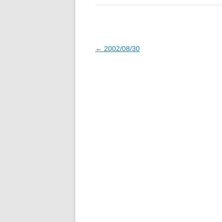
投
←
2002/08/30
稿
ナ
ビ
ゲ
ー
シ
ョ
ン