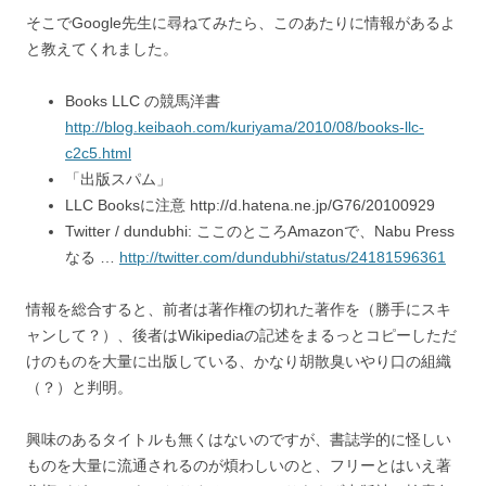
そこでGoogle先生に尋ねてみたら、このあたりに情報があるよ
と教えてくれました。
Books LLC の競馬洋書
http://blog.keibaoh.com/kuriyama/2010/08/books-llc-
c2c5.html
「出版スパム」
LLC Booksに注意 http://d.hatena.ne.jp/G76/20100929
Twitter / dundubhi: ここのところAmazonで、Nabu Press
なる …
http://twitter.com/dundubhi/status/24181596361
情報を総合すると、前者は著作権の切れた著作を（勝手にスキ
ャンして？）、後者はWikipediaの記述をまるっとコピーしただ
けのものを大量に出版している、かなり胡散臭いやり口の組織
（？）と判明。
興味のあるタイトルも無くはないのですが、書誌学的に怪しい
ものを大量に流通されるのが煩わしいのと、フリーとはいえ著