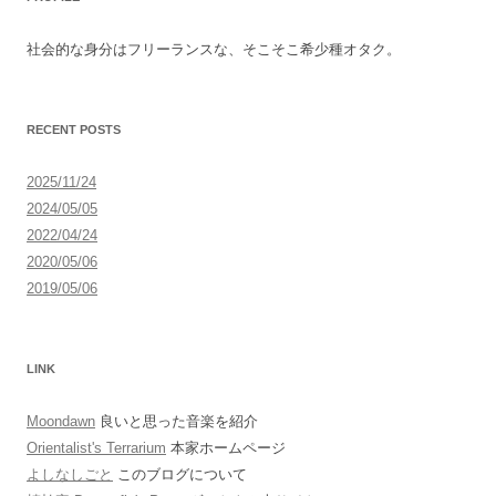
ビ
ゲ
社会的な身分はフリーランスな、そこそこ希少種オタク。
ー
シ
ョ
RECENT POSTS
ン
2025/11/24
2024/05/05
2022/04/24
2020/05/06
2019/05/06
LINK
Moondawn
良いと思った音楽を紹介
Orientalist's Terrarium
本家ホームページ
よしなしごと
このブログについて