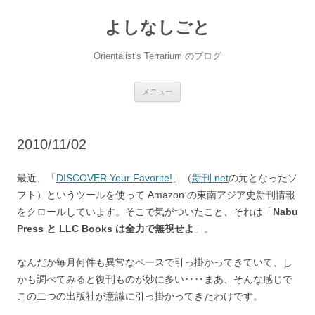
コ
ン
よしなしごと
テ
ン
ツ
へ
Orientalist's Terrarium のブログ
ス
キ
ッ
プ
メニュー
2010/11/02
最近、「
DISCOVER Your Favorite!
」（
新刊.net
の元となったソ
フト）というツールを使って Amazon の東南アジア史新刊情報
をクロールしています。そこで気がついたこと、それは「
Nabu
Press と LLC Books は全力で無視せよ
」。
なんだか毎月何件も異常なペースで引っ掛かってきていて、し
かも調べてみると復刊ものが妙に多い‥‥まあ、そんな感じで
この二つの出版社が意識に引っ掛かってきたわけです。