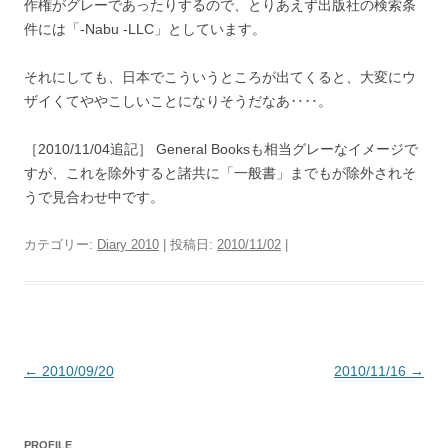
作権がグレーであったりするので、とりあえず出版社の検索条
件には「-Nabu -LLC」としています。
それにしても、日本でこういうところが出てくると、大変にウ
ザイくてややこしいことになりそうだなあ‥‥。
［2010/11/04追記］ General Booksも相当グレーなイメージで
すが、これを除外すると諸共に「一般書」までもが除外されそ
うで見合わせ中です。
カテゴリー:
Diary 2010
| 投稿日:
2010/11/02
|
投
←
2010/09/20
2010/11/16
→
稿
ナ
PROFILE