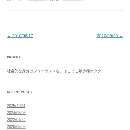
投
←
2010/08/17
2010/09/20
→
稿
ナ
PROFILE
ビ
ゲ
社会的な身分はフリーランスな、そこそこ希少種オタク。
ー
シ
ョ
RECENT POSTS
ン
2025/11/24
2024/05/05
2022/04/24
2020/05/06