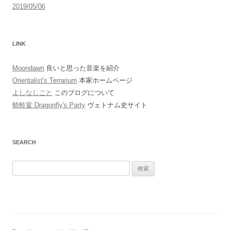
2019/05/06
LINK
Moondawn
良いと思った音楽を紹介
Orientalist's Terrarium
本家ホームページ
よしなしごと
このブログについて
蜻蛉宴 Dragonfly's Party
ヴェトナム史サイト
SEARCH
検
索: