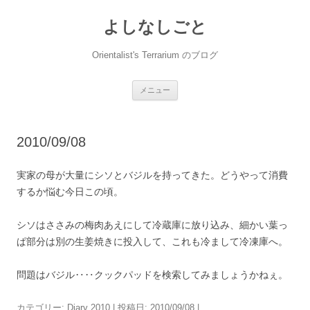
コ
ン
よしなしごと
テ
ン
ツ
へ
Orientalist's Terrarium のブログ
ス
キ
ッ
プ
メニュー
2010/09/08
実家の母が大量にシソとバジルを持ってきた。どうやって消費
するか悩む今日この頃。
シソはささみの梅肉あえにして冷蔵庫に放り込み、細かい葉っ
ぱ部分は別の生姜焼きに投入して、これも冷まして冷凍庫へ。
問題はバジル‥‥クックパッドを検索してみましょうかねぇ。
カテゴリー:
Diary 2010
| 投稿日:
2010/09/08
|