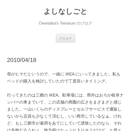
コ
ン
よしなしごと
テ
ン
ツ
へ
Orientalist's Terrarium のブログ
ス
キ
ッ
プ
メニュー
2010/04/18
母がヒマだというので、一緒に IKEA にいってきました。私も
ベッドの購入を検討していたので丁度良いタイミング。
行ってきたのは三郷の IKEA。駐車場には、県外はおろか岐阜ナ
ンバーの車までいて、この店舗の商圏の広さをまざまざと感じ
ました。一山いくらのディスプレーとセルフサービスで通販し
ないから店員も少なくて済むし、いい商売しているなぁ。けれ
ど、もし三郷市が雇用をあてにしていて誘致したのなら、それ
は失敗だろうねぇ、地方税はたっぷり入りそうだけど、と母と