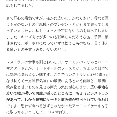
話をしてました。
さて肝心の店舗ですが、確かに広いし、かなり安い。母など買
う予定のないもの（親戚へのプレゼントとか）まで買ってしま
っていましたよ。私もちょっと予定にないものを買ってしまい
ました。キッズ向けが多いのも戦略なんだろうなぁ。子供に酷
使されて、ボロボロになっていずれ捨てるものなら、長く使え
る良いものを買う必要がないのだし。
レストランの食事も割とおいしい。サーモンのマリネとハニー
マスタードとか、ミートボールのソースとか、ちょっと日本で
は気軽に味わえない味です。ここでもレストランが2F順路（か
なり長くて一方通行気味）の最後にあるという配置と、最初に
飲み物と甘いものを見せる商売っ気に感心します。
広い敷地を
歩いて喉が渇いてお腹が減ったところに、ちょうどレストラン
があって、しかも最初にケーキと飲み物が並べられている
わけ
ですよ。思わず食べるはずじゃなかったアーモンドケーキを手
に取っちゃいましたよ。IKEA すげえ。