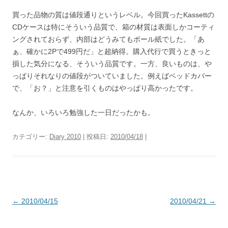
買った品物の質は値段通りというレベル。今回買ったKassettの
CDケースは特にそういう品質で、箱の材質は表面しかコーティ
ングされておらず、内部はどうみてもボール紙でした。「あ
ぁ、確かに2Pで499円だ」と超納得。購入代行で買うときっと
損した気分になる、そういう品質です。一方、良いものは、や
っぱりそれなりの値段がついていました。例えばベッドカバー
で、「お？」と注意を引くものはやっぱり高かったです。
なんか、いろいろ勉強した一日だったかも。
カテゴリー:
Diary 2010
| 投稿日:
2010/04/18
|
投
←
2010/04/15
2010/04/21
→
稿