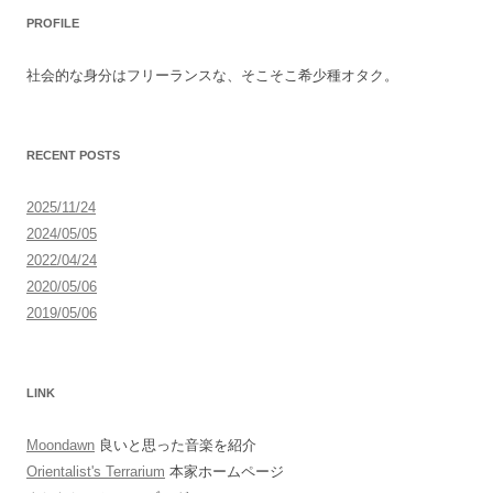
ナ
PROFILE
ビ
ゲ
社会的な身分はフリーランスな、そこそこ希少種オタク。
ー
シ
ョ
RECENT POSTS
ン
2025/11/24
2024/05/05
2022/04/24
2020/05/06
2019/05/06
LINK
Moondawn
良いと思った音楽を紹介
Orientalist's Terrarium
本家ホームページ