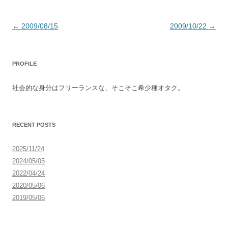
投
←
2009/08/15
2009/10/22
→
稿
ナ
PROFILE
ビ
ゲ
社会的な身分はフリーランスな、そこそこ希少種オタク。
ー
シ
ョ
RECENT POSTS
ン
2025/11/24
2024/05/05
2022/04/24
2020/05/06
2019/05/06