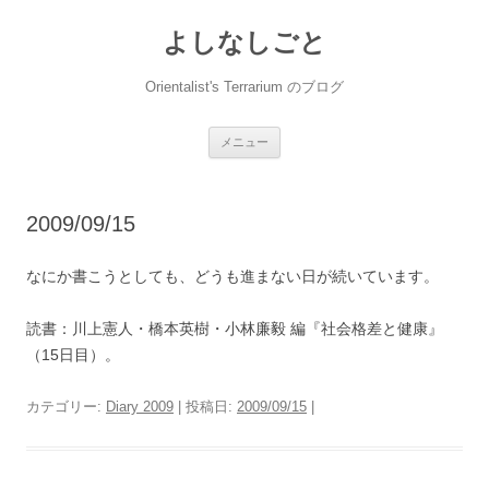
コ
ン
よしなしごと
テ
ン
ツ
へ
Orientalist's Terrarium のブログ
ス
キ
ッ
プ
メニュー
2009/09/15
なにか書こうとしても、どうも進まない日が続いています。
読書：川上憲人・橋本英樹・小林廉毅 編『社会格差と健康』
（15日目）。
カテゴリー:
Diary 2009
| 投稿日:
2009/09/15
|