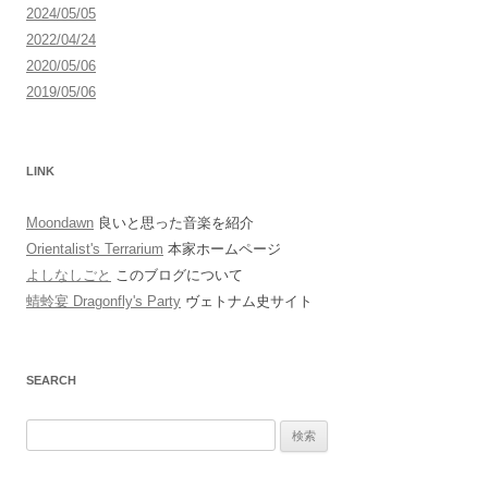
2024/05/05
2022/04/24
2020/05/06
2019/05/06
LINK
Moondawn
良いと思った音楽を紹介
Orientalist's Terrarium
本家ホームページ
よしなしごと
このブログについて
蜻蛉宴 Dragonfly's Party
ヴェトナム史サイト
SEARCH
検
索: