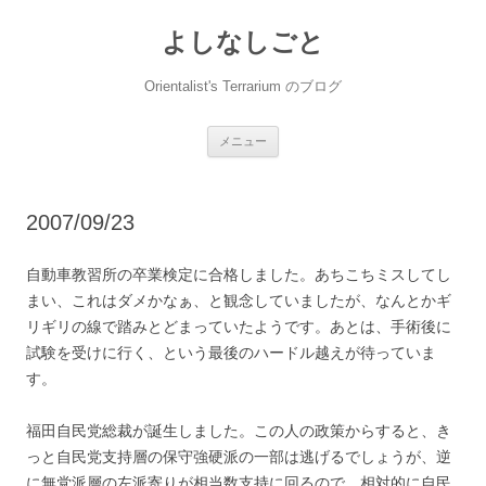
コ
ン
よしなしごと
テ
ン
ツ
へ
Orientalist's Terrarium のブログ
ス
キ
ッ
プ
メニュー
2007/09/23
自動車教習所の卒業検定に合格しました。あちこちミスしてし
まい、これはダメかなぁ、と観念していましたが、なんとかギ
リギリの線で踏みとどまっていたようです。あとは、手術後に
試験を受けに行く、という最後のハードル越えが待っていま
す。
福田自民党総裁が誕生しました。この人の政策からすると、き
っと自民党支持層の保守強硬派の一部は逃げるでしょうが、逆
に無党派層の左派寄りが相当数支持に回るので、相対的に自民