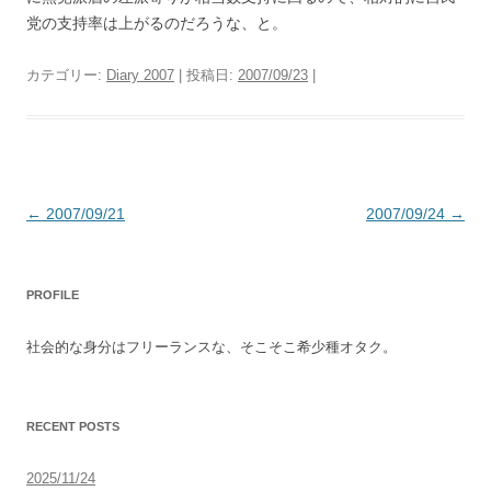
党の支持率は上がるのだろうな、と。
カテゴリー:
Diary 2007
| 投稿日:
2007/09/23
|
投
←
2007/09/21
2007/09/24
→
稿
ナ
PROFILE
ビ
ゲ
社会的な身分はフリーランスな、そこそこ希少種オタク。
ー
シ
ョ
RECENT POSTS
ン
2025/11/24