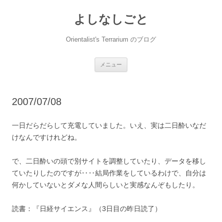
コ
ン
よしなしごと
テ
ン
ツ
へ
Orientalist's Terrarium のブログ
ス
キ
ッ
プ
メニュー
2007/07/08
一日だらだらして充電していました。いえ、実は二日酔いなだ
けなんですけれどね。
で、二日酔いの頭で別サイトを調整していたり、データを移し
ていたりしたのですが‥‥結局作業をしているわけで、自分は
何かしていないとダメな人間らしいと実感なんぞもしたり。
読書：『日経サイエンス』（3日目の昨日読了）