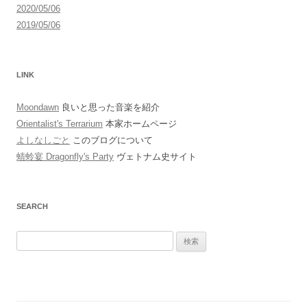
2020/05/06
2019/05/06
LINK
Moondawn
良いと思った音楽を紹介
Orientalist's Terrarium
本家ホームページ
よしなしごと
このブログについて
蜻蛉宴 Dragonfly's Party
ヴェトナム史サイト
SEARCH
検
索: