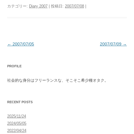
カテゴリー:
Diary 2007
| 投稿日:
2007/07/08
|
投
←
2007/07/05
2007/07/09
→
稿
ナ
PROFILE
ビ
ゲ
社会的な身分はフリーランスな、そこそこ希少種オタク。
ー
シ
ョ
RECENT POSTS
ン
2025/11/24
2024/05/05
2022/04/24