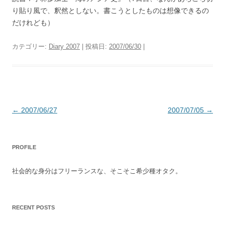
り貼り風で、釈然としない。書こうとしたものは想像できるの
だけれども）
カテゴリー:
Diary 2007
| 投稿日:
2007/06/30
|
投
←
2007/06/27
2007/07/05
→
稿
ナ
PROFILE
ビ
ゲ
社会的な身分はフリーランスな、そこそこ希少種オタク。
ー
シ
ョ
RECENT POSTS
ン