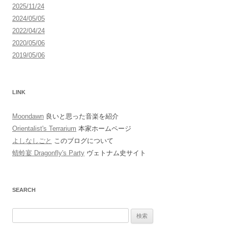
2025/11/24
2024/05/05
2022/04/24
2020/05/06
2019/05/06
LINK
Moondawn
良いと思った音楽を紹介
Orientalist's Terrarium
本家ホームページ
よしなしごと
このブログについて
蜻蛉宴 Dragonfly's Party
ヴェトナム史サイト
SEARCH
検
索: