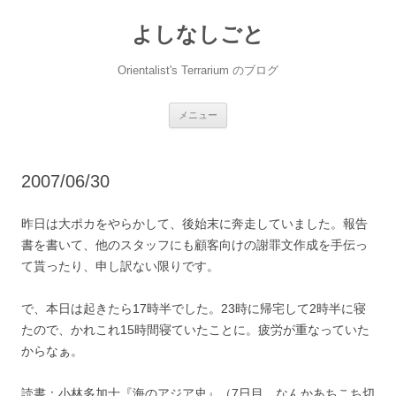
コ
ン
よしなしごと
テ
ン
ツ
へ
Orientalist's Terrarium のブログ
ス
キ
ッ
プ
メニュー
2007/06/30
昨日は大ポカをやらかして、後始末に奔走していました。報告
書を書いて、他のスタッフにも顧客向けの謝罪文作成を手伝っ
て貰ったり、申し訳ない限りです。
で、本日は起きたら17時半でした。23時に帰宅して2時半に寝
たので、かれこれ15時間寝ていたことに。疲労が重なっていた
からなぁ。
読書：小林多加士『海のアジア史』（7日目、なんかあちこち切