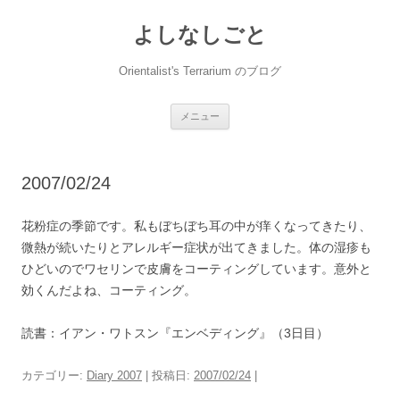
コ
ン
よしなしごと
テ
ン
ツ
へ
Orientalist's Terrarium のブログ
ス
キ
ッ
プ
メニュー
2007/02/24
花粉症の季節です。私もぼちぼち耳の中が痒くなってきたり、
微熱が続いたりとアレルギー症状が出てきました。体の湿疹も
ひどいのでワセリンで皮膚をコーティングしています。意外と
効くんだよね、コーティング。
読書：イアン・ワトスン『エンベディング』（3日目）
カテゴリー:
Diary 2007
| 投稿日:
2007/02/24
|