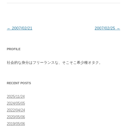
投
←
2007/02/21
2007/02/25
→
稿
ナ
PROFILE
ビ
ゲ
社会的な身分はフリーランスな、そこそこ希少種オタク。
ー
シ
ョ
RECENT POSTS
ン
2025/11/24
2024/05/05
2022/04/24
2020/05/06
2019/05/06