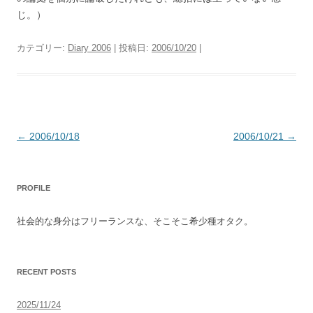
じ。）
カテゴリー:
Diary 2006
| 投稿日:
2006/10/20
|
投
←
2006/10/18
2006/10/21
→
稿
ナ
PROFILE
ビ
ゲ
社会的な身分はフリーランスな、そこそこ希少種オタク。
ー
シ
ョ
RECENT POSTS
ン
2025/11/24