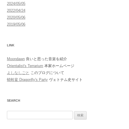
2024/05/05
2022/04/24
2020/05/06
2019/05/06
LINK
Moondawn
良いと思った音楽を紹介
Orientalist's Terrarium
本家ホームページ
よしなしごと
このブログについて
蜻蛉宴 Dragonfly's Party
ヴェトナム史サイト
SEARCH
検
索: