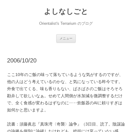
コ
ン
よしなしごと
テ
ン
ツ
へ
Orientalist's Terrarium のブログ
ス
キ
ッ
プ
メニュー
2006/10/20
ここ10年のご飯の味って落ちているような気がするのですが、
他の人はどう考えているのかな、と気になっている昨今です。
外食で出てくる、味も香りもない、ぱさぱさのご飯はそろそろ
勘弁して欲しいなぁ。せめて人間側が水加減を微調整するだけ
で、全く食感が変わるはずなのに‥‥炊飯器のAIに頼りすぎは
如何かと思いますよ。
読書：須藤眞志『真珠湾〈奇襲〉論争』（3日目、読了。陰謀論
の論拠を個別に論破したけれども、総括には至っていない感