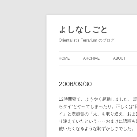
コ
ン
テ
よしなしごと
ン
ツ
へ
Orientalist's Terrarium のブログ
ス
キ
ッ
プ
HOME
ARCHIVE
ABOUT
2006/09/30
12時間寝て、ようやく起動しました。 語学の
らタイ”とやってしまったり。正しくは“日
イ」と漢越音の「太」を取り違え、おまけに
り違えていたという‥‥おまけに語順も
使いたくなるような恥ずかしさでした。