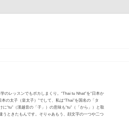
レッスンでもポカしまくり。“Thai tu Nhat”を“日本か
本の太子（皇太子）”でして、私は“Thai”を国名の「タ
“tu”（漢越音の「子」）の意味も“tu”（「から」）と取
違うときたもんです。そりゃあもう、顔文字の一つや二つ