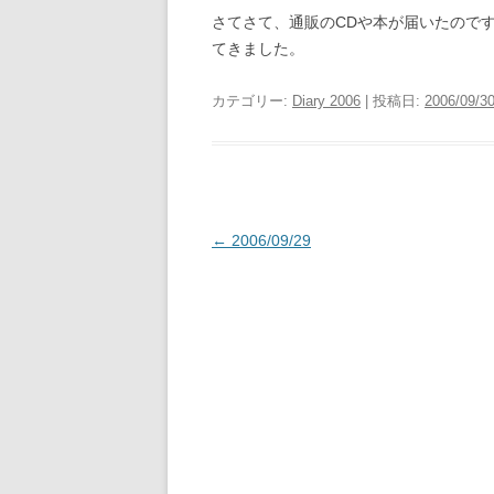
さてさて、通販のCDや本が届いたので
てきました。
カテゴリー:
Diary 2006
| 投稿日:
2006/09/3
投
←
2006/09/29
稿
ナ
ビ
ゲ
ー
シ
ョ
ン