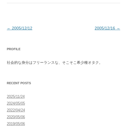
投
←
2005/12/12
2005/12/16
→
稿
ナ
PROFILE
ビ
ゲ
社会的な身分はフリーランスな、そこそこ希少種オタク。
ー
シ
ョ
RECENT POSTS
ン
2025/11/24
2024/05/05
2022/04/24
2020/05/06
2019/05/06