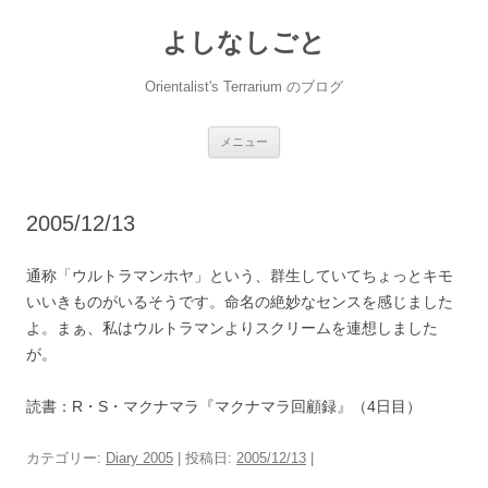
コ
ン
よしなしごと
テ
ン
ツ
へ
Orientalist's Terrarium のブログ
ス
キ
ッ
プ
メニュー
2005/12/13
通称「ウルトラマンホヤ」という、群生していてちょっとキモ
いいきものがいるそうです。命名の絶妙なセンスを感じました
よ。まぁ、私はウルトラマンよりスクリームを連想しました
が。
読書：R・S・マクナマラ『マクナマラ回顧録』（4日目）
カテゴリー:
Diary 2005
| 投稿日:
2005/12/13
|