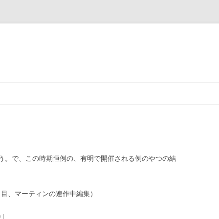
う。で、この時期恒例の、有明で開催される例のやつの結
日目、マーティンの連作中編集）
0
|