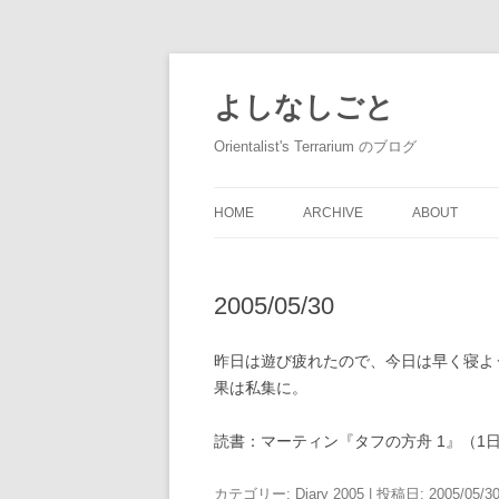
コ
ン
テ
よしなしごと
ン
ツ
へ
Orientalist's Terrarium のブログ
ス
キ
ッ
プ
HOME
ARCHIVE
ABOUT
2005/05/30
昨日は遊び疲れたので、今日は早く寝よ
果は私集に。
読書：マーティン『タフの方舟 1』（1
カテゴリー:
Diary 2005
| 投稿日:
2005/05/3