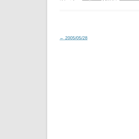
投
←
2005/05/28
稿
ナ
ビ
ゲ
ー
シ
ョ
ン