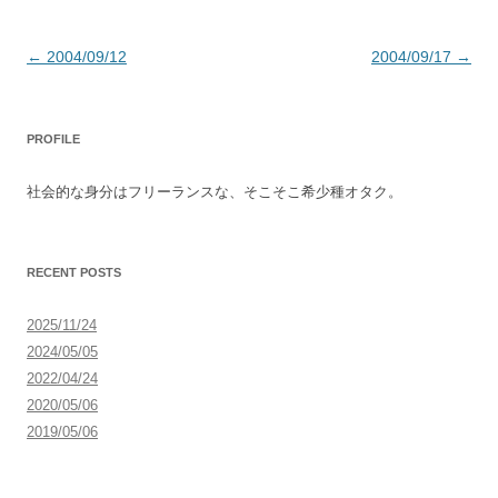
投
←
2004/09/12
2004/09/17
→
稿
ナ
PROFILE
ビ
ゲ
社会的な身分はフリーランスな、そこそこ希少種オタク。
ー
シ
ョ
RECENT POSTS
ン
2025/11/24
2024/05/05
2022/04/24
2020/05/06
2019/05/06