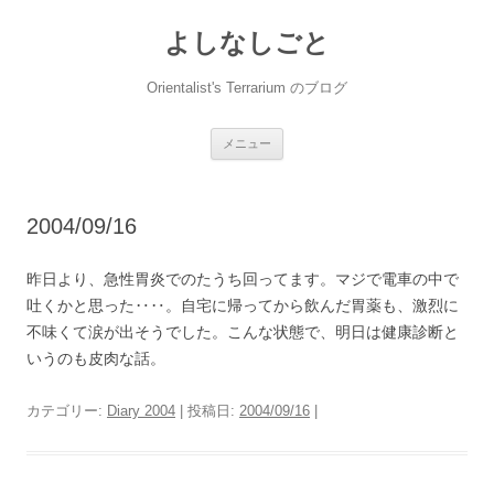
コ
ン
よしなしごと
テ
ン
ツ
へ
Orientalist's Terrarium のブログ
ス
キ
ッ
プ
メニュー
2004/09/16
昨日より、急性胃炎でのたうち回ってます。マジで電車の中で
吐くかと思った‥‥。自宅に帰ってから飲んだ胃薬も、激烈に
不味くて涙が出そうでした。こんな状態で、明日は健康診断と
いうのも皮肉な話。
カテゴリー:
Diary 2004
| 投稿日:
2004/09/16
|