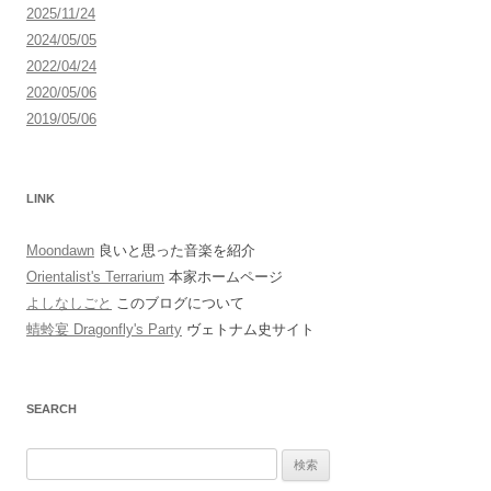
2025/11/24
2024/05/05
2022/04/24
2020/05/06
2019/05/06
LINK
Moondawn
良いと思った音楽を紹介
Orientalist's Terrarium
本家ホームページ
よしなしごと
このブログについて
蜻蛉宴 Dragonfly's Party
ヴェトナム史サイト
SEARCH
検
索: