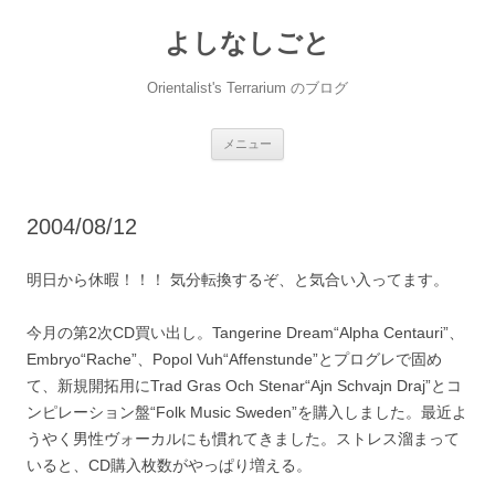
コ
ン
よしなしごと
テ
ン
ツ
へ
Orientalist's Terrarium のブログ
ス
キ
ッ
プ
メニュー
2004/08/12
明日から休暇！！！ 気分転換するぞ、と気合い入ってます。
今月の第2次CD買い出し。Tangerine Dream“Alpha Centauri”、
Embryo“Rache”、Popol Vuh“Affenstunde”とプログレで固め
て、新規開拓用にTrad Gras Och Stenar“Ajn Schvajn Draj”とコ
ンピレーション盤“Folk Music Sweden”を購入しました。最近よ
うやく男性ヴォーカルにも慣れてきました。ストレス溜まって
いると、CD購入枚数がやっぱり増える。