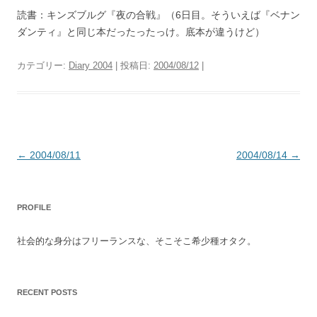
読書：キンズブルグ『夜の合戦』（6日目。そういえば『ベナン
ダンティ』と同じ本だったったっけ。底本が違うけど）
カテゴリー:
Diary 2004
| 投稿日:
2004/08/12
|
投
←
2004/08/11
2004/08/14
→
稿
ナ
PROFILE
ビ
ゲ
社会的な身分はフリーランスな、そこそこ希少種オタク。
ー
シ
ョ
RECENT POSTS
ン