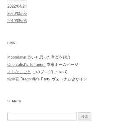
2022/04/24
2020/05/06
2019/05/06
LINK
Moondawn
良いと思った音楽を紹介
Orientalist's Terrarium
本家ホームページ
よしなしごと
このブログについて
蜻蛉宴 Dragonfly's Party
ヴェトナム史サイト
SEARCH
検
索: