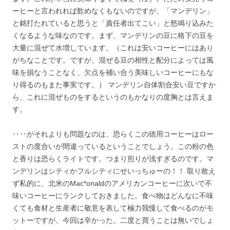
ーヒーと言われれば飲めなくもないのですが、「マンデリン」
と銘打たれていると思うと「責任者出てこい」と怒鳴り込みた
くなるような味なのです。まず、マンデリンの豆に格下の豆を
大量に混ぜて水増しています。（これは安いコーヒーにはあり
がちなことです。ですが、混ぜる豆の相性と配分によっては風
味を損なうことなく、欠点を補い合う美味しいコーヒーにもな
り得るのもまた事実です。） マンデリン自体割合安い豆ですか
ら、これに混ぜものをするというのもかなりの度胸とは言えま
す。
‥‥がそれよりも問題なのは、恐らくこの徳用コーヒーはロー
ストの度合いが間違っているということでしょう。この粉の色
と香りは恐らくライトです。つまり煎りが浅すぎるのです。マ
ンデリンはシティかフルシティにせいっちゅーの！！ 取り敢え
ず私的に、北米のMac*onaldのアメリカンコーヒーに次いで不
味いコーヒーにランクしておきました。食べ物はどんなに不味
くても食材と生産者に敬意を表して極力我慢して食べるのがモ
ットーですが、今回は辛かった。二度と買うことは無いでしょ