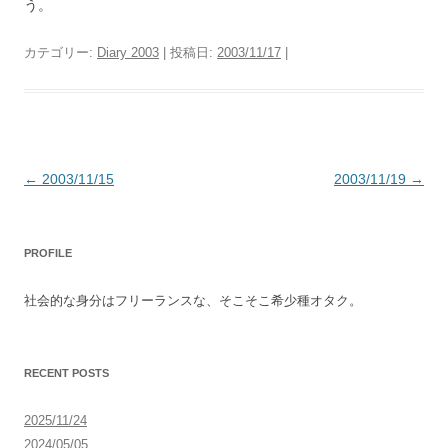
う。
カテゴリー:
Diary 2003
| 投稿日:
2003/11/17
|
投
←
2003/11/15
2003/11/19
→
稿
ナ
PROFILE
ビ
ゲ
社会的な身分はフリーランスな、そこそこ希少種オタク。
ー
シ
ョ
RECENT POSTS
ン
2025/11/24
2024/05/05