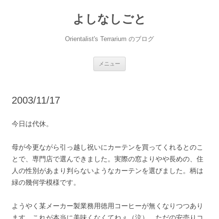
コ
ン
よしなしごと
テ
ン
ツ
へ
Orientalist's Terrarium のブログ
ス
キ
ッ
プ
メニュー
2003/11/17
今日は代休。
母が今更ながら引っ越し祝いにカーテンを買ってくれるとのこ
とで、専門店で選んできました。実際の窓よりやや長めの、住
人の性別があまり判らないようなカーテンを選びました。柄は
緑の幾何学模様です。
ようやく某メーカー製業務用徳用コーヒーが無くなりつつあり
ます。これが本当に美味くなくてねぇ（泣）。ただの安売りコ