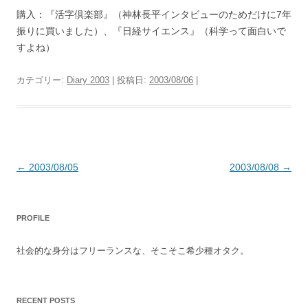
購入：『活字倶楽部』（神林長平インタビューのためだけに7年
振りに買いました）、『日経サイエンス』（科学って面白いで
すよね）
カテゴリー:
Diary 2003
| 投稿日:
2003/08/06
|
投
←
2003/08/05
2003/08/08
→
稿
ナ
PROFILE
ビ
ゲ
社会的な身分はフリーランスな、そこそこ希少種オタク。
ー
シ
ョ
RECENT POSTS