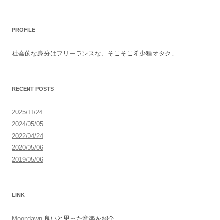
稿
ナ
PROFILE
ビ
ゲ
社会的な身分はフリーランスな、そこそこ希少種オタク。
ー
シ
ョ
RECENT POSTS
ン
2025/11/24
2024/05/05
2022/04/24
2020/05/06
2019/05/06
LINK
Moondawn
良いと思った音楽を紹介