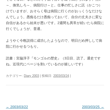
～、換気しろ～、病院行け～と。仕事の忙しさに託（かこつ）
けていますが、おそらく母は病院に行くのがおっくうなだけな
んでしょう。愚痴るだけ愚痴っておいて、自分の丈夫さに変な
自信があるから始末が悪いです。2週間も異常が続いたら病院に
行くでしょうが、普通。
ようやく今晩説得に成功したようなので、明日だめ押しして病
院に行かせるつもり。
読書：宮脇淳子『モンゴルの歴史』（3日目、読了。通史です
ね。近現代にページを割いているのが嬉しいです）
カテゴリー:
Diary 2003
| 投稿日:
2003/03/24
|
投
←
2003/03/22
2003/03/25
→