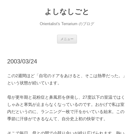
コ
ン
よしなしごと
テ
ン
ツ
へ
Orientalist's Terrarium のブログ
ス
キ
ッ
プ
メニュー
2003/03/24
この2週間ほど「自宅のドアをあけると、そこは熱帯だった。」
という状態が続いています。
母が更年期と花粉症と鼻風邪を併発し、27度以下の室温ではく
しゃみと寒気が止まらなくなっているのです。おかげで私は室
内だというのに、ランニング一枚で汗をかいている始末。この
季節に汗疹ができるなんて、自分史上初の快挙です。
そこで毎日、母との間で小競り合いが繰り広げられます。熱い