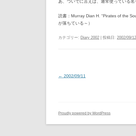
あ、ついでに言えば、通常使っている名
読書：Murray Dian H. “Pirates of th
が落ちている～）
カテゴリー:
Diary 2002
| 投稿日:
2002/09/1
投
←
2002/09/11
稿
ナ
ビ
ゲ
Proudly powered by WordPress
ー
シ
ョ