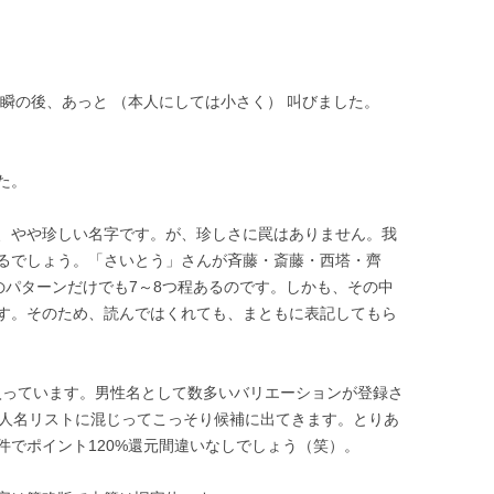
瞬の後、あっと （本人にしては小さく） 叫びました。
た。
、やや珍しい名字です。が、珍しさに罠はありません。我
るでしょう。「さいとう」さんが斉藤・斎藤・西塔・齊
字のパターンだけでも7～8つ程あるのです。しかも、その中
す。そのため、読んではくれても、まともに表記してもら
で入っています。男性名として数多いバリエーションが登録さ
と人名リストに混じってこっそり候補に出てきます。とりあ
件でポイント120%還元間違いなしでしょう（笑）。