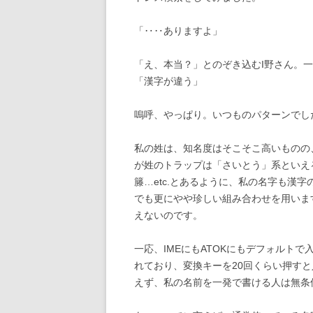
「‥‥ありますよ」
「え、本当？」とのぞき込むI野さん。一
「漢字が違う」
嗚呼、やっぱり。いつものパターンでし
私の姓は、知名度はそこそこ高いものの
が姓のトラップは「さいとう」系といえ
籐…etc.とあるように、私の名字も漢
でも更にやや珍しい組み合わせを用いま
えないのです。
一応、IMEにもATOKにもデフォルト
れており、変換キーを20回くらい押す
えず、私の名前を一発で書ける人は無条