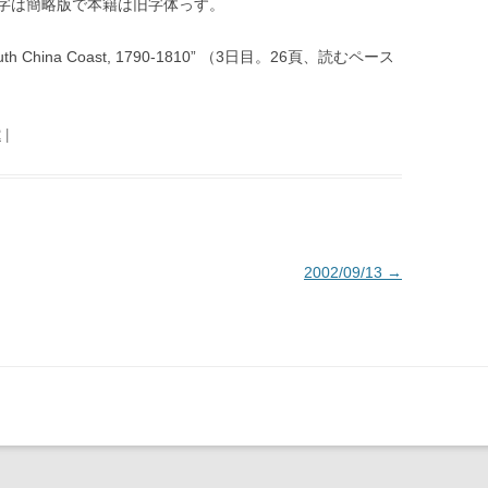
字は簡略版で本籍は旧字体っす。
e South China Coast, 1790-1810” （3日目。26頁、読むペース
2
|
2002/09/13
→