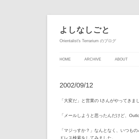
コ
ン
テ
よしなしごと
ン
ツ
へ
Orientalist's Terrarium のブログ
ス
キ
ッ
プ
HOME
ARCHIVE
ABOUT
2002/09/12
「大変だ」と営業の Iさんがやってきま
「メールしようと思ったんだけど、Outl
「マジっすか？」なんとなく、いつものパ
ドレス検索をしてみました。