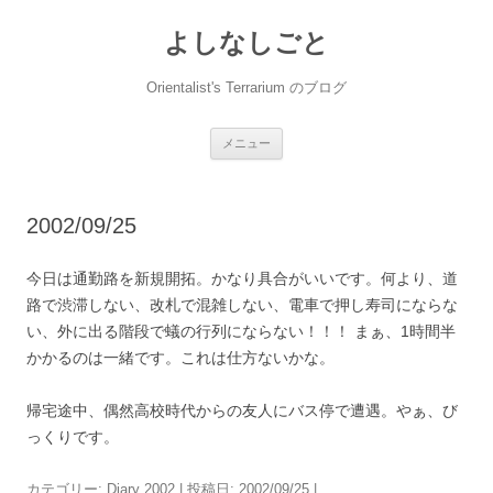
コ
ン
よしなしごと
テ
ン
ツ
へ
Orientalist's Terrarium のブログ
ス
キ
ッ
プ
メニュー
2002/09/25
今日は通勤路を新規開拓。かなり具合がいいです。何より、道
路で渋滞しない、改札で混雑しない、電車で押し寿司にならな
い、外に出る階段で蟻の行列にならない！！！ まぁ、1時間半
かかるのは一緒です。これは仕方ないかな。
帰宅途中、偶然高校時代からの友人にバス停で遭遇。やぁ、び
っくりです。
カテゴリー:
Diary 2002
| 投稿日:
2002/09/25
|