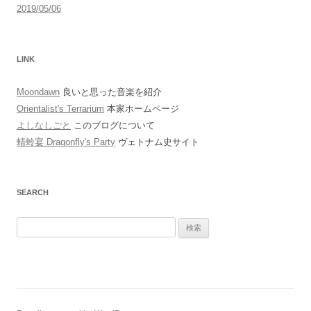
2019/05/06
LINK
Moondawn
良いと思った音楽を紹介
Orientalist's Terrarium
本家ホームページ
よしなしごと
このブログについて
蜻蛉宴 Dragonfly's Party
ヴェトナム史サイト
SEARCH
検
索: