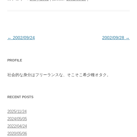
投
←
2002/09/24
2002/09/28
→
稿
ナ
PROFILE
ビ
ゲ
社会的な身分はフリーランスな、そこそこ希少種オタク。
ー
シ
ョ
RECENT POSTS
ン
2025/11/24
2024/05/05
2022/04/24
2020/05/06