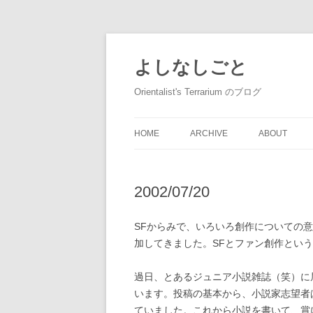
コ
ン
テ
よしなしごと
ン
ツ
へ
Orientalist's Terrarium のブログ
ス
キ
ッ
プ
HOME
ARCHIVE
ABOUT
2002/07/20
SFからみで、いろいろ創作についての
加してきました。SFとファン創作とい
過日、とあるジュニア小説雑誌（笑）に
います。投稿の基本から、小説家志望者
ていました。これから小説を書いて、賞