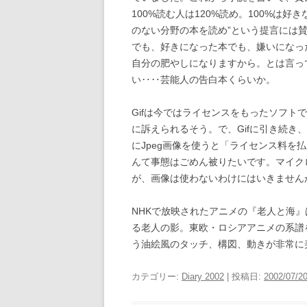
100%読む人は120%読め。100%は
のない分野の本を読め”という提言には
でも、好きになった本でも、嫌いになっ
自分の肥やしになりますから。とは言っ
い‥‥芸能人の告白本くらいか。
Gifは今ではライセンスをもったソフ
に訴えられるそう。で、Gifに引き続き
にJpeg画像を使うと「ライセンス料を
んて事態はごめん被りたいです。マイク
が、画像は使わないわけにはいきません
NHKで放映されたアニメの『老人と海
る老人の影。東欧・ロシアアニメの系譜
う油絵風のタッチ、構図、動きが非常に
カテゴリー:
Diary 2002
| 投稿日:
2002/07/2