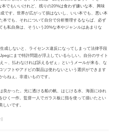
好きな本でもいいけれど、残りの20%は食わず嫌いな本、興味
賛成です。世界が広がって損はないし、いい本でも、悪い本
た本でも、それについて自分で分析整理するならば、必ず
ても私自身は、そういう20%な本やジャンルはあまりな
トで生成しないと、ライセンス違反になってしまって法律手段
、Jpegにまで特許問題が浮上しているらしい。自分のサイト
払え～、払わなければ訴えるぜぇ」というメールが来る、な
ロソフトやアドビの製品は使わないという選択ができます
からねぇ。非道いものです。
』は良かった。光に透ける船の帆、はじける水、海面にゆれ
をひく一作。監督一人でガラス板に指を使って描いたとい
美しいです。
0
|