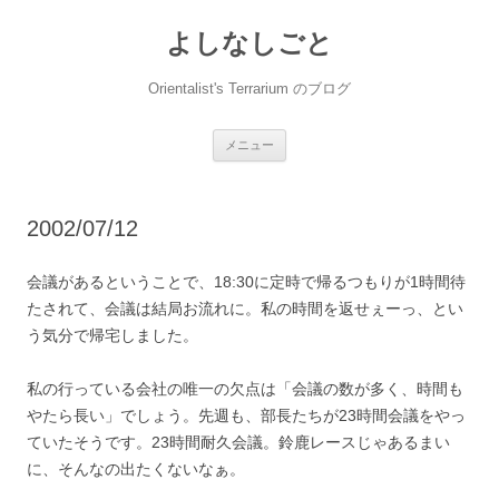
コ
ン
よしなしごと
テ
ン
ツ
へ
Orientalist's Terrarium のブログ
ス
キ
ッ
プ
メニュー
2002/07/12
会議があるということで、18:30に定時で帰るつもりが1時間待
たされて、会議は結局お流れに。私の時間を返せぇーっ、とい
う気分で帰宅しました。
私の行っている会社の唯一の欠点は「会議の数が多く、時間も
やたら長い」でしょう。先週も、部長たちが23時間会議をやっ
ていたそうです。23時間耐久会議。鈴鹿レースじゃあるまい
に、そんなの出たくないなぁ。