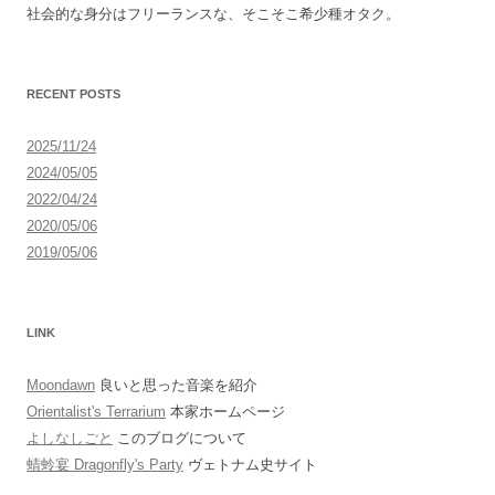
ゲ
社会的な身分はフリーランスな、そこそこ希少種オタク。
ー
シ
ョ
RECENT POSTS
ン
2025/11/24
2024/05/05
2022/04/24
2020/05/06
2019/05/06
LINK
Moondawn
良いと思った音楽を紹介
Orientalist's Terrarium
本家ホームページ
よしなしごと
このブログについて
蜻蛉宴 Dragonfly's Party
ヴェトナム史サイト