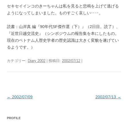
セキセイインコのきーちゃんは私を見ると悲鳴を上げて逃げる
ようになってしまいました。ものすごく哀しい‥‥。
読書：山岸真 編『90年代SF傑作選（下）』（2日目。読了）、
『近世日越交流史』（シンポジウムの報告集を本にしたもの。
現在のベトナム人歴史学者の歴史認識は大きく変貌を遂げてい
るようです。）
カテゴリー:
Diary 2002
| 投稿日:
2002/07/12
|
投
←
2002/07/09
2002/07/13
→
稿
ナ
PROFILE
ビ