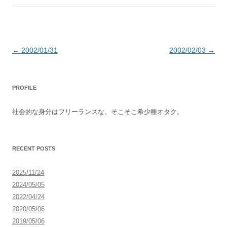
投
←
2002/01/31
2002/02/03
→
稿
ナ
PROFILE
ビ
ゲ
社会的な身分はフリーランスな、そこそこ希少種オタク。
ー
シ
ョ
RECENT POSTS
ン
2025/11/24
2024/05/05
2022/04/24
2020/05/06
2019/05/06