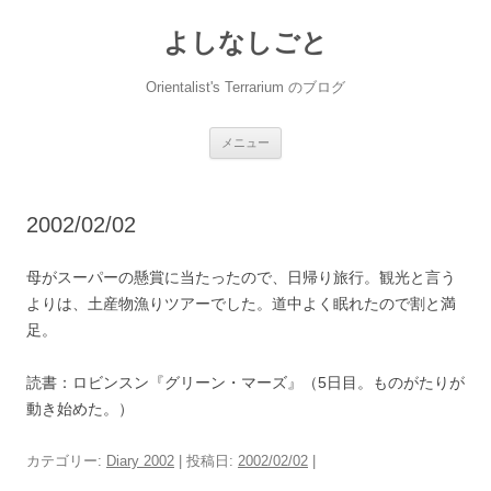
コ
ン
よしなしごと
テ
ン
ツ
へ
Orientalist's Terrarium のブログ
ス
キ
ッ
プ
メニュー
2002/02/02
母がスーパーの懸賞に当たったので、日帰り旅行。観光と言う
よりは、土産物漁りツアーでした。道中よく眠れたので割と満
足。
読書：ロビンスン『グリーン・マーズ』（5日目。ものがたりが
動き始めた。）
カテゴリー:
Diary 2002
| 投稿日:
2002/02/02
|