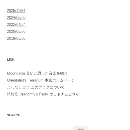
ン
2025/11/24
2024/05/05
2022/04/24
2020/05/06
2019/05/06
LINK
Moondawn
良いと思った音楽を紹介
Orientalist's Terrarium
本家ホームページ
よしなしごと
このブログについて
蜻蛉宴 Dragonfly's Party
ヴェトナム史サイト
SEARCH
検