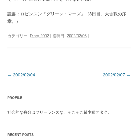
読書：ロビンスン『グリーン・マーズ』（8日目。大舌戦の序
章。）
カテゴリー:
Diary 2002
| 投稿日:
2002/02/06
|
投
←
2002/02/04
2002/02/07
→
稿
ナ
PROFILE
ビ
ゲ
社会的な身分はフリーランスな、そこそこ希少種オタク。
ー
シ
ョ
RECENT POSTS