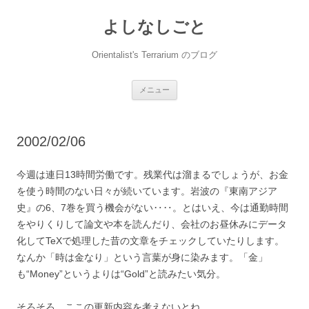
コ
ン
よしなしごと
テ
ン
ツ
へ
Orientalist's Terrarium のブログ
ス
キ
ッ
プ
メニュー
2002/02/06
今週は連日13時間労働です。残業代は溜まるでしょうが、お金
を使う時間のない日々が続いています。岩波の『東南アジア
史』の6、7巻を買う機会がない‥‥。とはいえ、今は通勤時間
をやりくりして論文や本を読んだり、会社のお昼休みにデータ
化してTeXで処理した昔の文章をチェックしていたりします。
なんか「時は金なり」という言葉が身に染みます。「金」
も“Money”というよりは“Gold”と読みたい気分。
そろそろ、ここの更新内容を考えないとね。