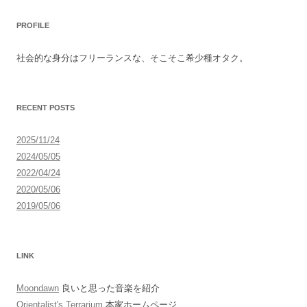
ナ
PROFILE
ビ
ゲ
社会的な身分はフリーランスな、そこそこ希少種オタク。
ー
シ
ョ
RECENT POSTS
ン
2025/11/24
2024/05/05
2022/04/24
2020/05/06
2019/05/06
LINK
Moondawn
良いと思った音楽を紹介
Orientalist's Terrarium
本家ホームページ