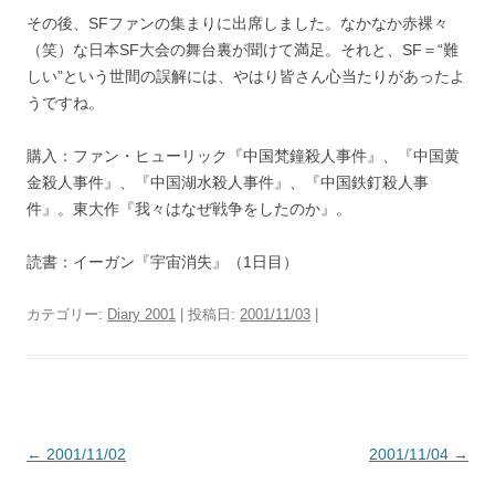
その後、SFファンの集まりに出席しました。なかなか赤裸々
（笑）な日本SF大会の舞台裏が聞けて満足。それと、SF＝“難
しい”という世間の誤解には、やはり皆さん心当たりがあったよ
うですね。
購入：ファン・ヒューリック『中国梵鐘殺人事件』、『中国黄
金殺人事件』、『中国湖水殺人事件』、『中国鉄釘殺人事
件』。東大作『我々はなぜ戦争をしたのか』。
読書：イーガン『宇宙消失』（1日目）
カテゴリー:
Diary 2001
| 投稿日:
2001/11/03
|
投
←
2001/11/02
2001/11/04
→
稿