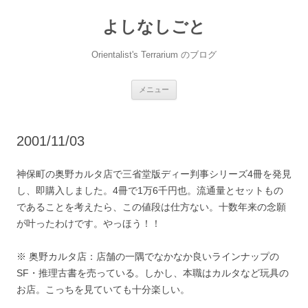
コ
ン
よしなしごと
テ
ン
ツ
へ
Orientalist's Terrarium のブログ
ス
キ
ッ
プ
メニュー
2001/11/03
神保町の奥野カルタ店で三省堂版ディー判事シリーズ4冊を発見
し、即購入しました。4冊で1万6千円也。流通量とセットもの
であることを考えたら、この値段は仕方ない。十数年来の念願
が叶ったわけです。やっほう！！
※ 奥野カルタ店：店舗の一隅でなかなか良いラインナップの
SF・推理古書を売っている。しかし、本職はカルタなど玩具の
お店。こっちを見ていても十分楽しい。