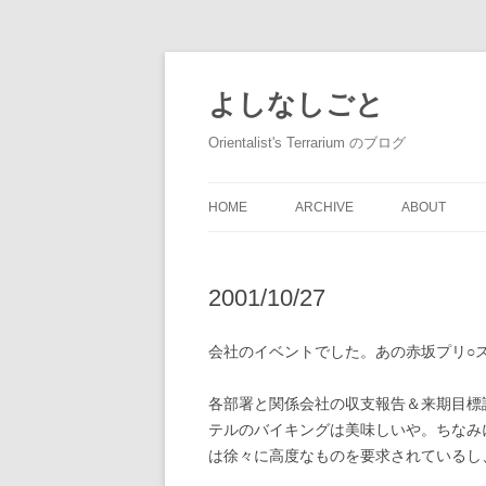
コ
ン
テ
よしなしごと
ン
ツ
へ
Orientalist's Terrarium のブログ
ス
キ
ッ
プ
HOME
ARCHIVE
ABOUT
2001/10/27
会社のイベントでした。あの赤坂プリ○
各部署と関係会社の収支報告＆来期目標
テルのバイキングは美味しいや。ちなみ
は徐々に高度なものを要求されているし