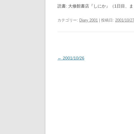
読書: 大修館書店『しにか』（1日目、
カテゴリー:
Diary 2001
| 投稿日:
2001/10/2
投
←
2001/10/26
稿
ナ
ビ
ゲ
ー
シ
ョ
ン