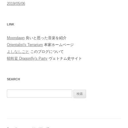
2019/05/06
LINK
Moondawn
良いと思った音楽を紹介
Orientalist's Terrarium
本家ホームページ
よしなしごと
このブログについて
蜻蛉宴 Dragonfly's Party
ヴェトナム史サイト
SEARCH
検
索: