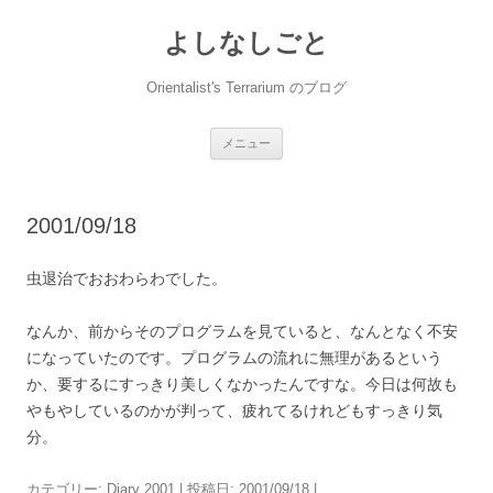
コ
ン
よしなしごと
テ
ン
ツ
へ
Orientalist's Terrarium のブログ
ス
キ
ッ
プ
メニュー
2001/09/18
虫退治でおおわらわでした。
なんか、前からそのプログラムを見ていると、なんとなく不安
になっていたのです。プログラムの流れに無理があるという
か、要するにすっきり美しくなかったんですな。今日は何故も
やもやしているのかが判って、疲れてるけれどもすっきり気
分。
カテゴリー:
Diary 2001
| 投稿日:
2001/09/18
|