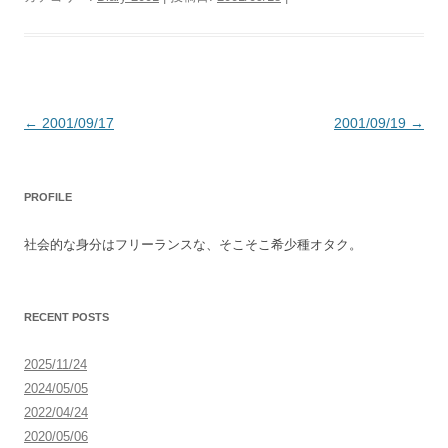
投
←
2001/09/17
2001/09/19
→
稿
ナ
PROFILE
ビ
ゲ
社会的な身分はフリーランスな、そこそこ希少種オタク。
ー
シ
ョ
RECENT POSTS
ン
2025/11/24
2024/05/05
2022/04/24
2020/05/06