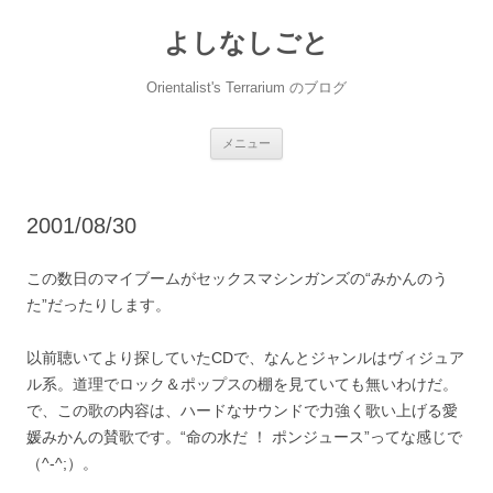
コ
ン
よしなしごと
テ
ン
ツ
へ
Orientalist's Terrarium のブログ
ス
キ
ッ
プ
メニュー
2001/08/30
この数日のマイブームがセックスマシンガンズの“みかんのう
た”だったりします。
以前聴いてより探していたCDで、なんとジャンルはヴィジュア
ル系。道理でロック＆ポップスの棚を見ていても無いわけだ。
で、この歌の内容は、ハードなサウンドで力強く歌い上げる愛
媛みかんの賛歌です。“命の水だ ！ ポンジュース”ってな感じで
（^-^;）。