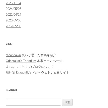
2025/11/24
2024/05/05
2022/04/24
2020/05/06
2019/05/06
LINK
Moondawn
良いと思った音楽を紹介
Orientalist's Terrarium
本家ホームページ
よしなしごと
このブログについて
蜻蛉宴 Dragonfly's Party
ヴェトナム史サイト
SEARCH
検
索: