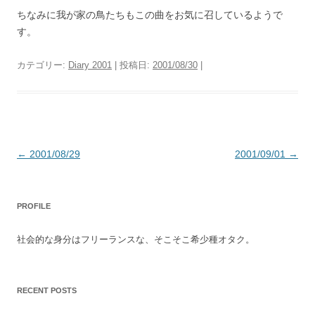
ちなみに我が家の鳥たちもこの曲をお気に召しているようで
す。
カテゴリー:
Diary 2001
| 投稿日:
2001/08/30
|
投
←
2001/08/29
2001/09/01
→
稿
ナ
PROFILE
ビ
ゲ
社会的な身分はフリーランスな、そこそこ希少種オタク。
ー
シ
ョ
RECENT POSTS
ン