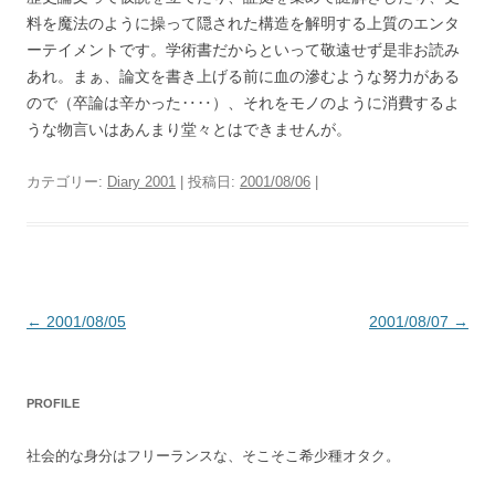
料を魔法のように操って隠された構造を解明する上質のエンタ
ーテイメントです。学術書だからといって敬遠せず是非お読み
あれ。まぁ、論文を書き上げる前に血の滲むような努力がある
ので（卒論は辛かった‥‥）、それをモノのように消費するよ
うな物言いはあんまり堂々とはできませんが。
カテゴリー:
Diary 2001
| 投稿日:
2001/08/06
|
投
←
2001/08/05
2001/08/07
→
稿
ナ
PROFILE
ビ
ゲ
社会的な身分はフリーランスな、そこそこ希少種オタク。
ー