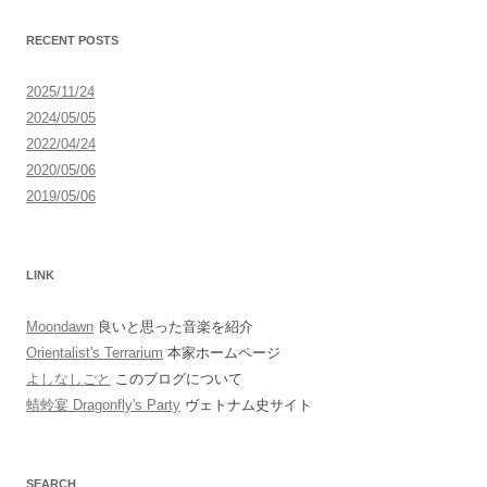
シ
ョ
RECENT POSTS
ン
2025/11/24
2024/05/05
2022/04/24
2020/05/06
2019/05/06
LINK
Moondawn
良いと思った音楽を紹介
Orientalist's Terrarium
本家ホームページ
よしなしごと
このブログについて
蜻蛉宴 Dragonfly's Party
ヴェトナム史サイト
SEARCH