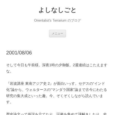
コ
ン
よしなしごと
テ
ン
ツ
へ
Orientalist's Terrarium のブログ
ス
キ
ッ
プ
メニュー
2001/08/06
そして今日も午前様。深夜1時の夕御飯。2週連続はこたえます
な。
『岩波講座 東南アジア史 2』が面白いっす。セデスの“インド
化”論から、ウォルタースの“マンダラ国家”論まで古今にわたる
研究の集大成といった趣。今、ぞくぞくしながら読んでいま
す。
歴史論文って仮説を立てたり、証拠を集めて謎解きしたり、史