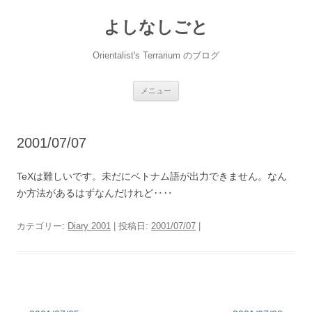
コ
ン
よしなしごと
テ
ン
ツ
へ
Orientalist's Terrarium のブログ
ス
キ
ッ
プ
メニュー
2001/07/07
TeXは難しいです。未だにベトナム語が出力できません。なん
か方法があるはずなんだけれど‥‥
カテゴリー:
Diary 2001
| 投稿日:
2001/07/07
|