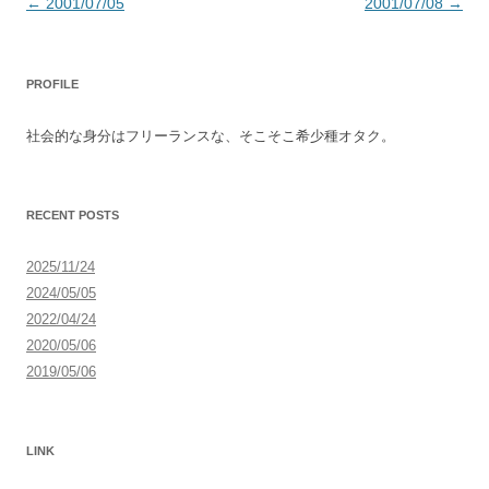
投
←
2001/07/05
2001/07/08
→
稿
ナ
PROFILE
ビ
ゲ
社会的な身分はフリーランスな、そこそこ希少種オタク。
ー
シ
ョ
RECENT POSTS
ン
2025/11/24
2024/05/05
2022/04/24
2020/05/06
2019/05/06
LINK