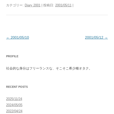
カテゴリー:
Diary 2001
| 投稿日:
2001/05/11
|
投
←
2001/05/10
2001/05/12
→
稿
ナ
PROFILE
ビ
ゲ
社会的な身分はフリーランスな、そこそこ希少種オタク。
ー
シ
ョ
RECENT POSTS
ン
2025/11/24
2024/05/05
2022/04/24