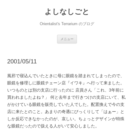
コ
ン
よしなしごと
テ
ン
ツ
へ
Orientalist's Terrarium のブログ
ス
キ
ッ
プ
メニュー
2001/05/11
風邪で寝込んでいたときに母に眼鏡を踏まれてしまったので、
眼鏡を修理しに眼鏡チェーン店『イワキ』へ行って来ました。
いつものとは別の支店に行ったのに 店員さん「これ、3年前に
買われましたよね？」 何と去年まで行きつけの支店にいて、私
がかけている眼鏡を販売していた人でした。配置換えで今の支
店に来たとのこと。あまりの奇遇にびっくりして「はぁー」と
しか反応できなかったのが、哀しい。ちょっとデザインが特殊
な眼鏡だったので扱える人がいて安心しました。