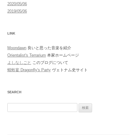
2020/05/06
2019/05/06
LINK
Moondawn
良いと思った音楽を紹介
Orientalist's Terrarium
本家ホームページ
よしなしごと
このブログについて
蜻蛉宴 Dragonfly's Party
ヴェトナム史サイト
SEARCH
検
索: