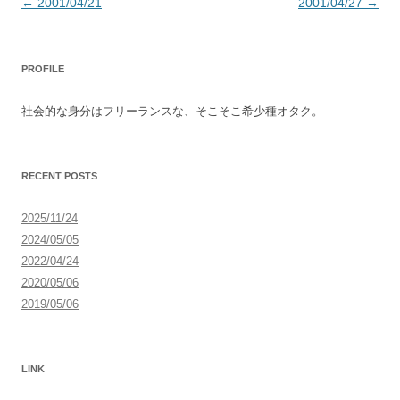
投
←
2001/04/21
2001/04/27
→
稿
ナ
PROFILE
ビ
ゲ
社会的な身分はフリーランスな、そこそこ希少種オタク。
ー
シ
ョ
RECENT POSTS
ン
2025/11/24
2024/05/05
2022/04/24
2020/05/06
2019/05/06
LINK