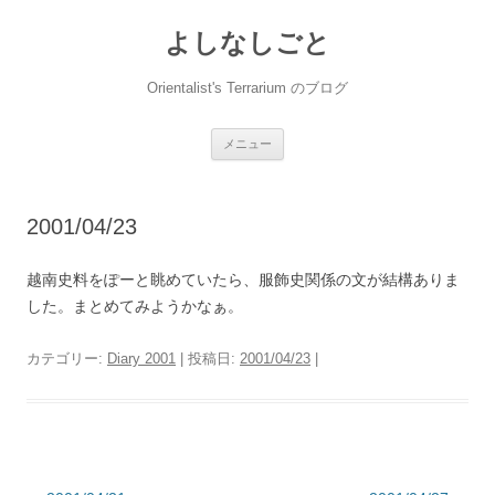
コ
ン
よしなしごと
テ
ン
ツ
へ
Orientalist's Terrarium のブログ
ス
キ
ッ
プ
メニュー
2001/04/23
越南史料をぽーと眺めていたら、服飾史関係の文が結構ありま
した。まとめてみようかなぁ。
カテゴリー:
Diary 2001
| 投稿日:
2001/04/23
|