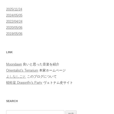
ン
2025/11/24
2024/05/05
2022/04/24
2020/05/06
2019/05/06
LINK
Moondawn
良いと思った音楽を紹介
Orientalist's Terrarium
本家ホームページ
よしなしごと
このブログについて
蜻蛉宴 Dragonfly's Party
ヴェトナム史サイト
SEARCH
検