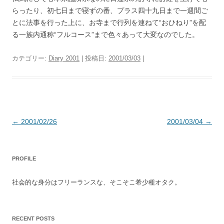
らったり、初七日まで寝ずの番、プラス四十九日まで一週間ご
とに法事を行った上に、お寺まで行列を連ねて“おひねり”を配
る一族内通称“フルコース”まで色々あって大変なのでした。
カテゴリー:
Diary 2001
| 投稿日:
2001/03/03
|
投
←
2001/02/26
2001/03/04
→
稿
ナ
PROFILE
ビ
ゲ
社会的な身分はフリーランスな、そこそこ希少種オタク。
ー
シ
ョ
RECENT POSTS