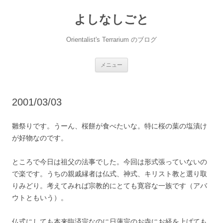
コ
ン
よしなしごと
テ
ン
ツ
へ
Orientalist's Terrarium のブログ
ス
キ
ッ
プ
メニュー
2001/03/03
雛祭りです。うーん、桜餅が食べたいな。特に桜の葉の塩漬け
が好物なのです。
ところで今日は祖父の法事でした。今回は形式張っていないの
で楽です。うちの親戚縁者は仏式、神式、キリスト教と選り取
りみどり。考えてみれば宗教的にとても寛容な一族です（アバ
ウトともいう）。
仏式にしても本来臨済宗なのに日蓮宗のお寺にお経を上げても