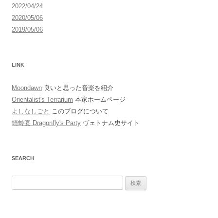
2022/04/24
2020/05/06
2019/05/06
LINK
Moondawn
良いと思った音楽を紹介
Orientalist's Terrarium
本家ホームページ
よしなしごと
このブログについて
蜻蛉宴 Dragonfly's Party
ヴェトナム史サイト
SEARCH
検
索: