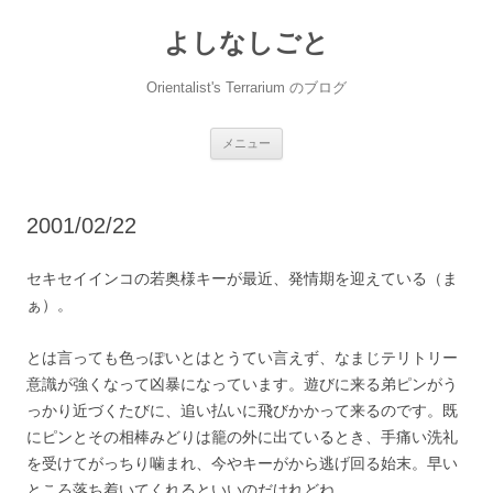
コ
ン
よしなしごと
テ
ン
ツ
へ
Orientalist's Terrarium のブログ
ス
キ
ッ
プ
メニュー
2001/02/22
セキセイインコの若奥様キーが最近、発情期を迎えている（ま
ぁ）。
とは言っても色っぽいとはとうてい言えず、なまじテリトリー
意識が強くなって凶暴になっています。遊びに来る弟ピンがう
っかり近づくたびに、追い払いに飛びかかって来るのです。既
にピンとその相棒みどりは籠の外に出ているとき、手痛い洗礼
を受けてがっちり噛まれ、今やキーがから逃げ回る始末。早い
ところ落ち着いてくれるといいのだけれどね。