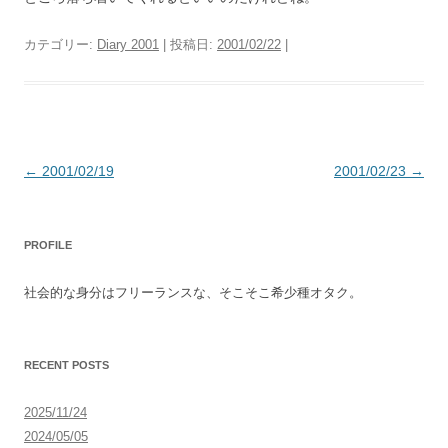
カテゴリー:
Diary 2001
| 投稿日:
2001/02/22
|
投
←
2001/02/19
2001/02/23
→
稿
ナ
PROFILE
ビ
ゲ
社会的な身分はフリーランスな、そこそこ希少種オタク。
ー
シ
ョ
RECENT POSTS
ン
2025/11/24
2024/05/05