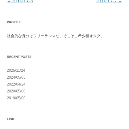
投
←
2001/01/23
2001/01/27
→
稿
ナ
PROFILE
ビ
ゲ
社会的な身分はフリーランスな、そこそこ希少種オタク。
ー
シ
ョ
RECENT POSTS
ン
2025/11/24
2024/05/05
2022/04/24
2020/05/06
2019/05/06
LINK