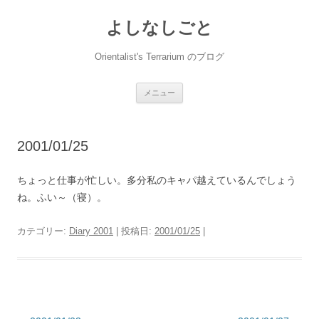
コ
ン
よしなしごと
テ
ン
ツ
へ
Orientalist's Terrarium のブログ
ス
キ
ッ
プ
メニュー
2001/01/25
ちょっと仕事が忙しい。多分私のキャパ越えているんでしょう
ね。ふい～（寝）。
カテゴリー:
Diary 2001
| 投稿日:
2001/01/25
|