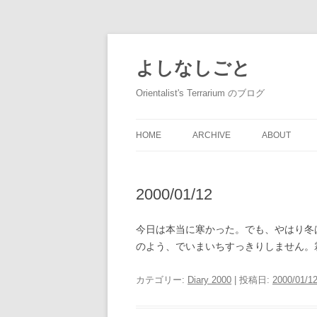
コ
ン
テ
よしなしごと
ン
ツ
へ
Orientalist's Terrarium のブログ
ス
キ
ッ
プ
HOME
ARCHIVE
ABOUT
2000/01/12
今日は本当に寒かった。でも、やはり冬
のよう、でいまいちすっきりしません。
カテゴリー:
Diary 2000
| 投稿日:
2000/01/1