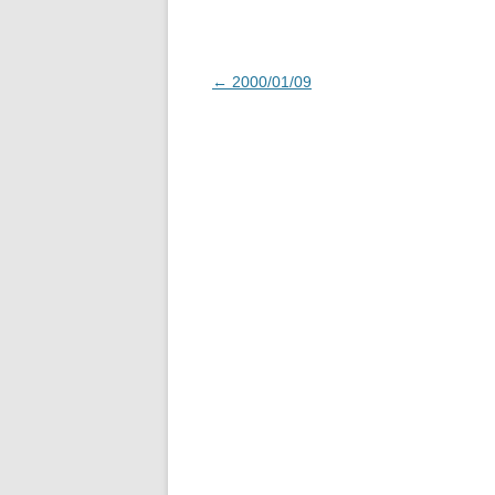
投
←
2000/01/09
稿
ナ
ビ
ゲ
ー
シ
ョ
ン