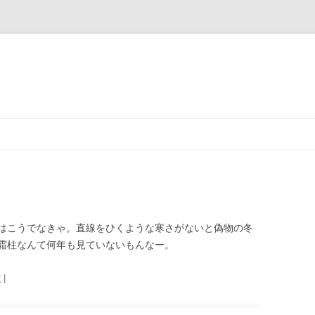
はこうでなきゃ。直線をひくような寒さがないと偽物の冬
霜柱なんて何年も見ていないもんなー。
2
|