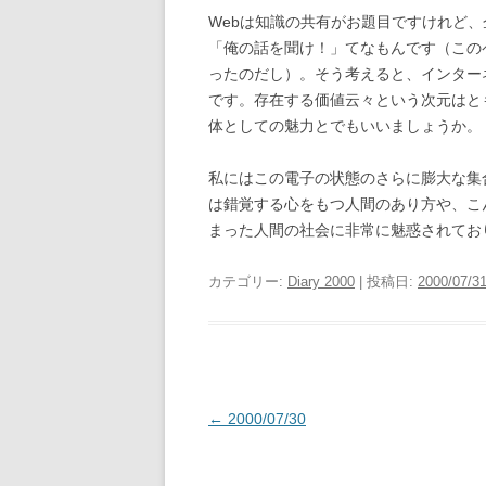
Webは知識の共有がお題目ですけれど
「俺の話を聞け！」てなもんです（この
ったのだし）。そう考えると、インター
です。存在する価値云々という次元はと
体としての魅力とでもいいましょうか。
私にはこの電子の状態のさらに膨大な集
は錯覚する心をもつ人間のあり方や、こ
まった人間の社会に非常に魅惑されてお
カテゴリー:
Diary 2000
| 投稿日:
2000/07/3
投
←
2000/07/30
稿
ナ