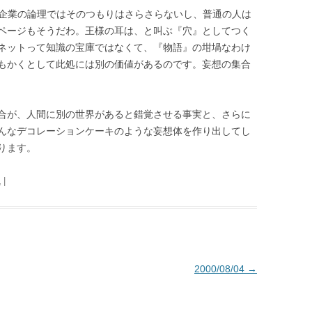
、企業の論理ではそのつもりはさらさらないし、普通の人は
ページもそうだわ。王様の耳は、と叫ぶ『穴』としてつく
ネットって知識の宝庫ではなくて、『物語』の坩堝なわけ
もかくとして此処には別の価値があるのです。妄想の集合
合が、人間に別の世界があると錯覚させる事実と、さらに
んなデコレーションケーキのような妄想体を作り出してし
ります。
1
|
2000/08/04
→