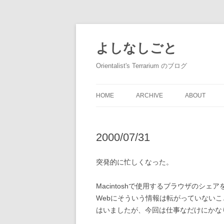
コ
ン
テ
よしなしごと
ン
ツ
へ
Orientalist's Terrarium のブログ
ス
キ
ッ
プ
HOME
ARCHIVE
ABOUT
2000/07/31
突発的に忙しくなった。
Macintoshで使用するブラウザのシ
Webにそういう情報は転がっていない
はいましたが、今回は仕事なだけにかな