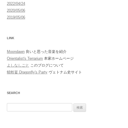
2022/04/24
2020/05/06
2019/05/06
LINK
Moondawn
良いと思った音楽を紹介
Orientalist's Terrarium
本家ホームページ
よしなしごと
このブログについて
蜻蛉宴 Dragonfly's Party
ヴェトナム史サイト
SEARCH
検
索: