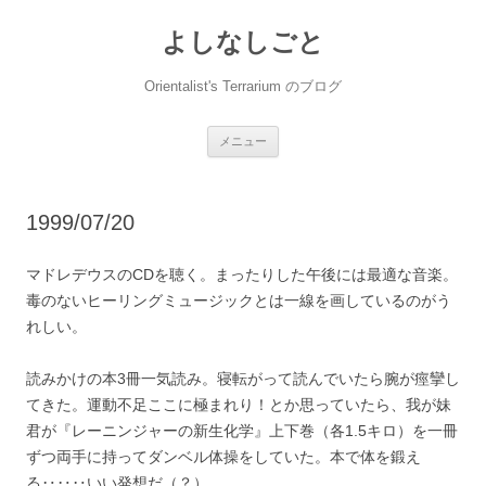
コ
ン
よしなしごと
テ
ン
ツ
へ
Orientalist's Terrarium のブログ
ス
キ
ッ
プ
メニュー
1999/07/20
マドレデウスのCDを聴く。まったりした午後には最適な音楽。
毒のないヒーリングミュージックとは一線を画しているのがう
れしい。
読みかけの本3冊一気読み。寝転がって読んでいたら腕が痙攣し
てきた。運動不足ここに極まれり！とか思っていたら、我が妹
君が『レーニンジャーの新生化学』上下巻（各1.5キロ）を一冊
ずつ両手に持ってダンベル体操をしていた。本で体を鍛え
る‥‥‥いい発想だ（？）