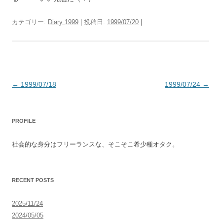
カテゴリー:
Diary 1999
| 投稿日:
1999/07/20
|
投
←
1999/07/18
1999/07/24
→
稿
ナ
PROFILE
ビ
ゲ
社会的な身分はフリーランスな、そこそこ希少種オタク。
ー
シ
ョ
RECENT POSTS
ン
2025/11/24
2024/05/05