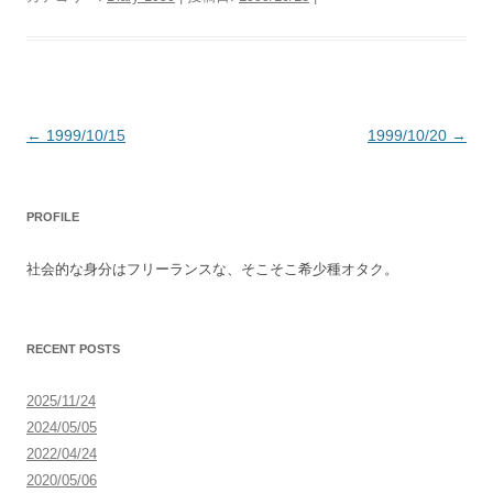
投
←
1999/10/15
1999/10/20
→
稿
ナ
PROFILE
ビ
ゲ
社会的な身分はフリーランスな、そこそこ希少種オタク。
ー
シ
ョ
RECENT POSTS
ン
2025/11/24
2024/05/05
2022/04/24
2020/05/06