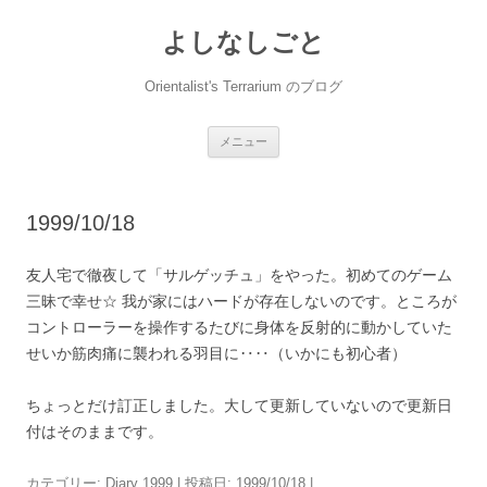
コ
ン
よしなしごと
テ
ン
ツ
へ
Orientalist's Terrarium のブログ
ス
キ
ッ
プ
メニュー
1999/10/18
友人宅で徹夜して「サルゲッチュ」をやった。初めてのゲーム
三昧で幸せ☆ 我が家にはハードが存在しないのです。ところが
コントローラーを操作するたびに身体を反射的に動かしていた
せいか筋肉痛に襲われる羽目に‥‥（いかにも初心者）
ちょっとだけ訂正しました。大して更新していないので更新日
付はそのままです。
カテゴリー:
Diary 1999
| 投稿日:
1999/10/18
|