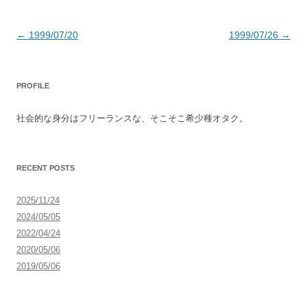
投
←
1999/07/20
1999/07/26
→
稿
ナ
PROFILE
ビ
ゲ
社会的な身分はフリーランスな、そこそこ希少種オタク。
ー
シ
ョ
RECENT POSTS
ン
2025/11/24
2024/05/05
2022/04/24
2020/05/06
2019/05/06