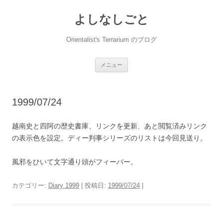
コ
ン
よしなしごと
テ
ン
ツ
へ
Orientalist's Terrarium のブログ
ス
キ
ッ
プ
メニュー
1999/07/24
越南史と四阿の歴史書庫、リンクを更新、あと閲覧済みリンク
の表示色を設定。ディー判事シリーズのリストは今回見送り。
風邪をひいて文字通り頭がフィーバー。
カテゴリー:
Diary 1999
| 投稿日:
1999/07/24
|