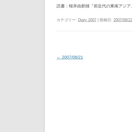
読書：桜井由躬雄『前近代の東南アジア
カテゴリー:
Diary 2007
| 投稿日:
2007/08/2
投
←
2007/08/21
稿
ナ
ビ
ゲ
ー
シ
ョ
ン