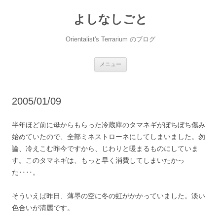
コ
ン
よしなしごと
テ
ン
ツ
へ
Orientalist's Terrarium のブログ
ス
キ
ッ
プ
メニュー
2005/01/09
半年ほど前に母からもらった冷蔵庫のタマネギがぼちぼち傷み
始めていたので、全部ミネストローネにしてしまいました。勿
論、冷えこむ昨今ですから、じわりと暖まるものにしていま
す。このタマネギは、もっと早く消費してしまいたかっ
た‥‥。
そういえば昨日、薄墨の空に冬の虹がかかっていました。淡い
色合いが清麗です。