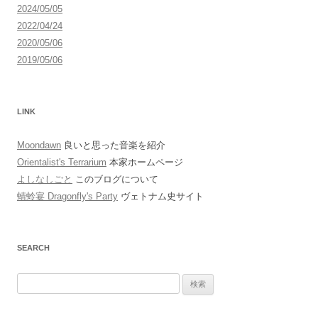
2024/05/05
2022/04/24
2020/05/06
2019/05/06
LINK
Moondawn
良いと思った音楽を紹介
Orientalist's Terrarium
本家ホームページ
よしなしごと
このブログについて
蜻蛉宴 Dragonfly's Party
ヴェトナム史サイト
SEARCH
検
索: