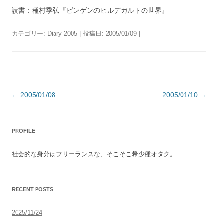
読書：種村季弘『ビンゲンのヒルデガルトの世界』
カテゴリー:
Diary 2005
| 投稿日:
2005/01/09
|
投
←
2005/01/08
2005/01/10
→
稿
ナ
PROFILE
ビ
ゲ
社会的な身分はフリーランスな、そこそこ希少種オタク。
ー
シ
ョ
RECENT POSTS
ン
2025/11/24