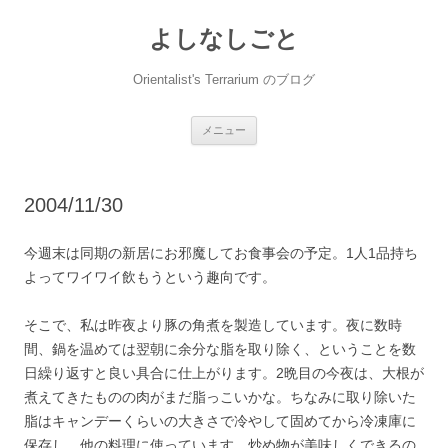
コ
ン
よしなしごと
テ
ン
ツ
へ
Orientalist's Terrarium のブログ
ス
キ
ッ
プ
メニュー
2004/11/30
今週末は同期の新居にお邪魔してお食事会の予定。1人1品持ち
よってワイワイ飲もうという趣向です。
そこで、私は昨夜より豚の角煮を製造しています。夜に数時
間、鍋を温めては翌朝に余分な脂を取り除く、ということを数
日繰り返すと良い具合に仕上がります。2晩目の今夜は、大根が
煮えてきたものの肉がまだ脂っこいかな。ちなみに取り除いた
脂はキャンデーくらいの大きさで冷やして固めてから冷凍庫に
保存し、他の料理に使っています。炒め物が美味しくできるの