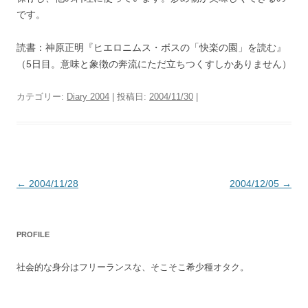
です。
読書：神原正明『ヒエロニムス・ボスの「快楽の園」を読む』
（5日目。意味と象徴の奔流にただ立ちつくすしかありません）
カテゴリー:
Diary 2004
| 投稿日:
2004/11/30
|
投
←
2004/11/28
2004/12/05
→
稿
ナ
PROFILE
ビ
ゲ
社会的な身分はフリーランスな、そこそこ希少種オタク。
ー
シ