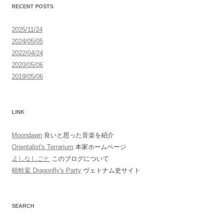
ョ
RECENT POSTS
ン
2025/11/24
2024/05/05
2022/04/24
2020/05/06
2019/05/06
LINK
Moondawn
良いと思った音楽を紹介
Orientalist's Terrarium
本家ホームページ
よしなしごと
このブログについて
蜻蛉宴 Dragonfly's Party
ヴェトナム史サイト
SEARCH