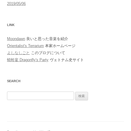
2019/05/06
LINK
Moondawn
良いと思った音楽を紹介
Orientalist's Terrarium
本家ホームページ
よしなしごと
このブログについて
蜻蛉宴 Dragonfly's Party
ヴェトナム史サイト
SEARCH
検
索: