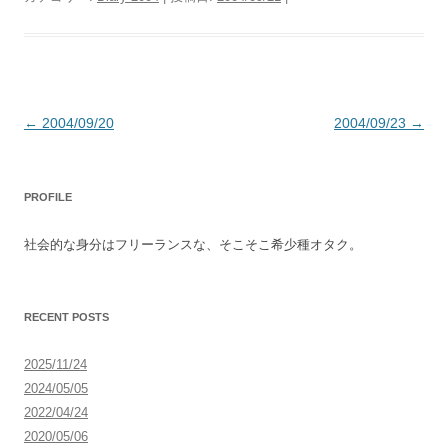
投
←
2004/09/20
2004/09/23
→
稿
ナ
PROFILE
ビ
ゲ
社会的な身分はフリーランスな、そこそこ希少種オタク。
ー
シ
ョ
RECENT POSTS
ン
2025/11/24
2024/05/05
2022/04/24
2020/05/06