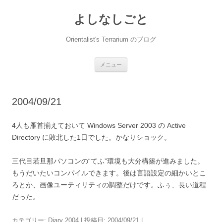
コ
ン
よしなしごと
テ
ン
ツ
へ
Orientalist's Terrarium のブログ
ス
キ
ッ
プ
メニュー
2004/09/21
4人も雁首揃えておいて Windows Server 2003 の Active
Directory に敗北した1日でした。かなりショック。
三代目若旦那パソコンの“てふ”環境も大分構築が進みました。
もうだいたいコンパイルできます。後は言語設定の細かいとこ
ろとか、画像ユーティリティの調整だけです。ふぅ、長い道程
だった。
カテゴリー:
Diary 2004
| 投稿日:
2004/09/21
|