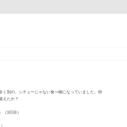
全く別の、シチューじゃない食べ物になっていました。特
違えたか？
』（3日目）
1
|