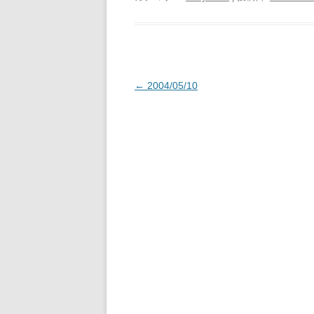
投
←
2004/05/10
稿
ナ
ビ
ゲ
ー
シ
ョ
ン