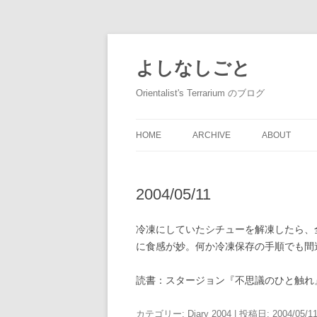
コ
ン
テ
よしなしごと
ン
ツ
へ
Orientalist's Terrarium のブログ
ス
キ
ッ
プ
HOME
ARCHIVE
ABOUT
2004/05/11
冷凍にしていたシチューを解凍したら、
に食感が妙。何か冷凍保存の手順でも間
読書：スタージョン『不思議のひと触れ
カテゴリー:
Diary 2004
| 投稿日:
2004/05/1