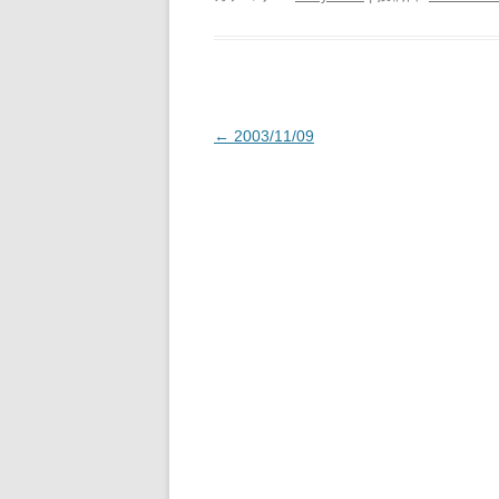
投
←
2003/11/09
稿
ナ
ビ
ゲ
ー
シ
ョ
ン