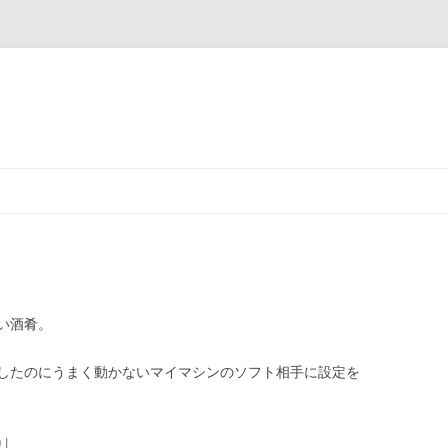
い酒肴。
したのにうまく動かないマイマシンのソフト相手に設定を
0
|