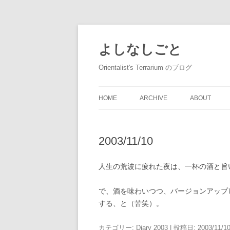
コ
ン
テ
よしなしごと
ン
ツ
へ
Orientalist's Terrarium のブログ
ス
キ
ッ
プ
HOME
ARCHIVE
ABOUT
2003/11/10
人生の荒波に疲れた夜は、一杯の酒と旨
で、酒を味わいつつ、バージョンアップ
する、と（苦笑）。
カテゴリー:
Diary 2003
| 投稿日:
2003/11/1