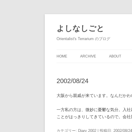
コ
ン
テ
よしなしごと
ン
ツ
へ
Orientalist's Terrarium のブログ
ス
キ
ッ
プ
HOME
ARCHIVE
ABOUT
2002/08/24
大阪から親戚が来ています。なんだかわ
一方私の方は、微妙に憂鬱な気分。入社
ことがはっきりしてきているので。会社
カテゴリー:
Diary 2002
| 投稿日:
2002/08/2