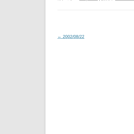
投
←
2002/08/22
稿
ナ
ビ
ゲ
ー
シ
ョ
ン