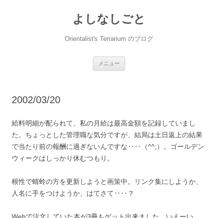
コ
ン
よしなしごと
テ
ン
ツ
へ
Orientalist's Terrarium のブログ
ス
キ
ッ
プ
メニュー
2002/03/20
給料明細が配られて、私の月給は最高金額を記録していまし
た。ちょっとした管理職な気分ですが、結局は土日返上の結果
で当たり前の報酬に過ぎないんですな‥‥（^^;）。ゴールデン
ウィークはしっかり休むつもり。
根性で蜻蛉の方を更新しようと画策中。リンク集にしようか、
人名に手をつけようか、はてさて‥‥？
Webで注文していた本が3冊もゲット出来ました。いえーい。