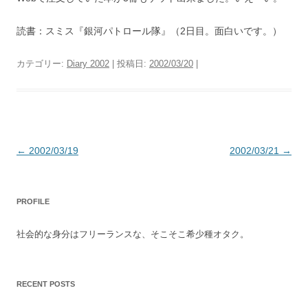
読書：スミス『銀河パトロール隊』（2日目。面白いです。）
カテゴリー:
Diary 2002
| 投稿日:
2002/03/20
|
投
←
2002/03/19
2002/03/21
→
稿
ナ
PROFILE
ビ
ゲ
社会的な身分はフリーランスな、そこそこ希少種オタク。
ー
シ
ョ
RECENT POSTS
ン