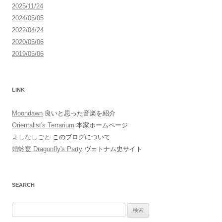
2025/11/24
2024/05/05
2022/04/24
2020/05/06
2019/05/06
LINK
Moondawn
良いと思った音楽を紹介
Orientalist's Terrarium
本家ホームページ
よしなしごと
このブログについて
蜻蛉宴 Dragonfly's Party
ヴェトナム史サイト
SEARCH
検
索: