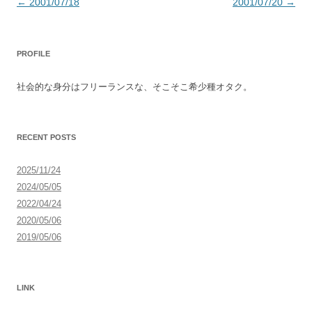
投
←
2001/07/18
2001/07/20
→
稿
ナ
PROFILE
ビ
ゲ
社会的な身分はフリーランスな、そこそこ希少種オタク。
ー
シ
ョ
RECENT POSTS
ン
2025/11/24
2024/05/05
2022/04/24
2020/05/06
2019/05/06
LINK