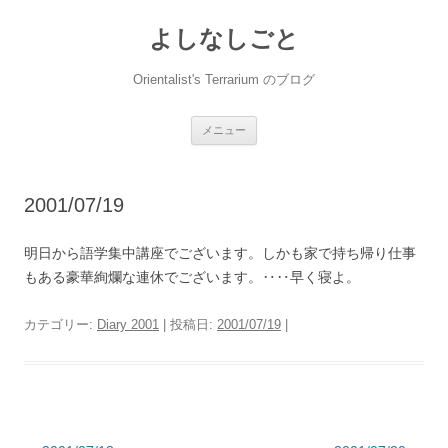
コ
ン
よしなしごと
テ
ン
ツ
へ
Orientalist's Terrarium のブログ
ス
キ
ッ
プ
メニュー
2001/07/19
明日から語学集中講座でございます。しかも家で持ち帰り仕事
もある豪華絢爛な連休でございます。‥‥早く寝よ。
カテゴリー:
Diary 2001
| 投稿日:
2001/07/19
|